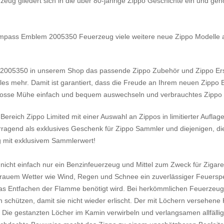
 gliedert sich in die über 80-jährige Zippo Geschichte ein und gehör
ompass Emblem 2005350 Feuerzeug viele weitere neue Zippo Modelle a
005350 in unserem Shop das passende Zippo Zubehör und Zippo Ersat
eles mehr. Damit ist garantiert, dass die Freude an Ihrem neuen Zippo
grosse Mühe einfach und bequem auswechseln und verbrauchtes Zippo B
ereich Zippo Limited mit einer Auswahl an Zippos in limitierter Auflag
rragend als exklusives Geschenk für Zippo Sammler und diejenigen, di
ug mit exklusivem Sammlerwert!
cht einfach nur ein Benzinfeuerzeug und Mittel zum Zweck für Zigaret
ei rauem Wetter wie Wind, Regen und Schnee ein zuverlässiger Feuersp
as Entfachen der Flamme benötigt wird. Bei herkömmlichen Feuerzeug
schützen, damit sie nicht wieder erlischt. Der mit Löchern versehene K
 Die gestanzten Löcher im Kamin verwirbeln und verlangsamen allfällig