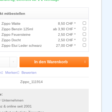
ekt mitbestellen
Zippo Watte
8,50 CHF *
Zippo Benzin 125ml
ab 3,90 CHF *
Zippo Feuersteine
2,50 CHF *
Zippo Docht
2,50 CHF *
Zippo Etui Leder schwarz
27,00 CHF *
In den
Warenkorb
n
Merken
Bewerten
Zippo_111914
e:
r Unternehmen
 & online seit 2001