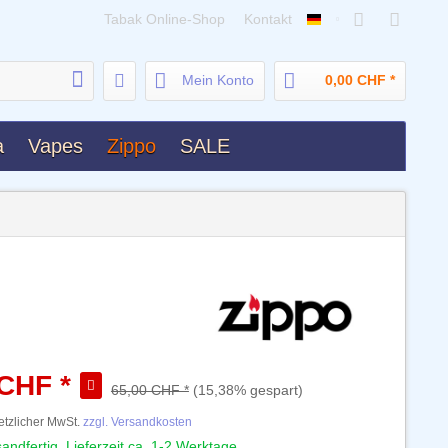
Tabak Online-Shop
Kontakt
Deutsch
Mein Konto
0,00 CHF *
a
Vapes
Zippo
SALE
 CHF *
65,00 CHF *
(15,38% gespart)
setzlicher MwSt.
zzgl. Versandkosten
andfertig, Lieferzeit ca. 1-2 Werktage