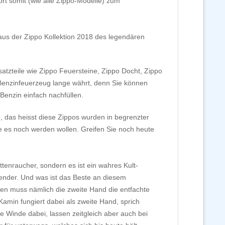
t somit (wie alle Zippo-Modelle) zum
us der Zippo Kollektion 2018 des legendären
zteile wie Zippo Feuersteine, Zippo Docht, Zippo
 Benzinfeuerzeug lange währt, denn Sie können
enzin einfach nachfüllen.
e, das heisst diese Zippos wurden in begrenzter
e es noch werden wollen. Greifen Sie noch heute
tenraucher, sondern es ist ein wahres Kult-
ender. Und was ist das Beste an diesem
en muss nämlich die zweite Hand die entfachte
amin fungiert dabei als zweite Hand, sprich
e Winde dabei, lassen zeitgleich aber auch bei