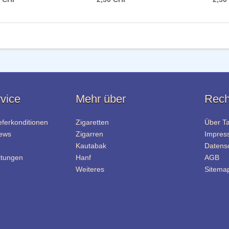
vice
Mehr über
Rech
eferkonditionen
Zigaretten
Über T
News
Zigarren
Impres
Kautabak
Datens
itungen
Hanf
AGB
Weiteres
Sitema