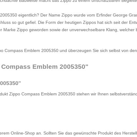
chdachte Bauweise macht das Zippo zu einem unschätzbaren Begleiter f
5350 eigentlich? Der Name Zippo wurde vom Erfinder George Grant B
hluss so gut gefiel. Die Form der heutigen Zippos hat sich seit der Ent
der Marke Zippo geworden sowie der unverwechselbare Klang, welcher
ppo Compass Emblem 2005350 und überzeugen Sie sich selbst von den
po Compass Emblem 2005350"
2005350"
odukt Zippo Compass Emblem 2005350 stehen wir Ihnen selbstverständli
serem Online-Shop an. Sollten Sie das gewünschte Produkt des Herstelle