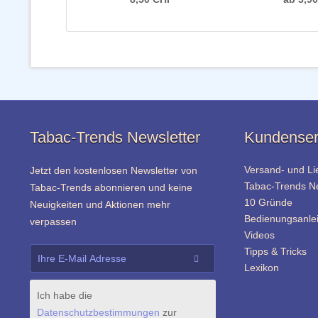
Tabac-Trends Newsletter
Kundenser
Versand- und Li
Jetzt den kostenlosen Newsletter von
Tabac-Trends 
Tabac-Trends abonnieren und keine
10 Gründe
Neuigkeiten und Aktionen mehr
Bedienungsanle
verpassen
Videos
Tipps & Tricks
Lexikon
Ich habe die
Datenschutzbestimmungen
zur