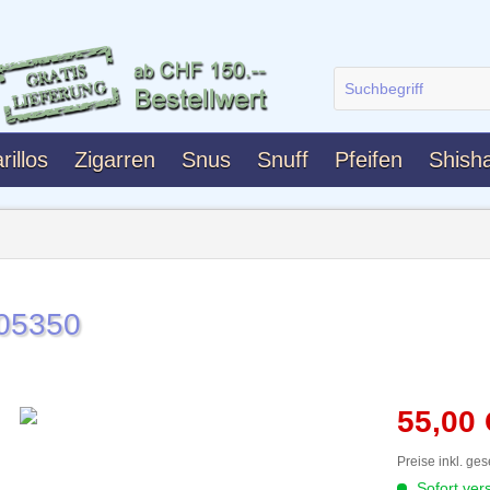
rillos
Zigarren
Snus
Snuff
Pfeifen
Shish
05350
55,00
Preise inkl. ge
Sofort vers