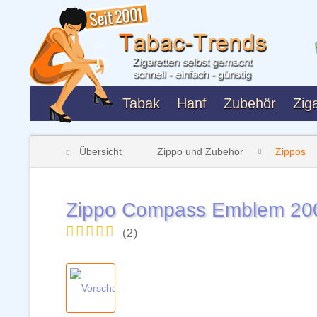
Tabak
Hanf
Zubehör
Ziga
Übersicht
Zippo und Zubehör
Zippos
Zippo Compass Emblem 20
(
2
)