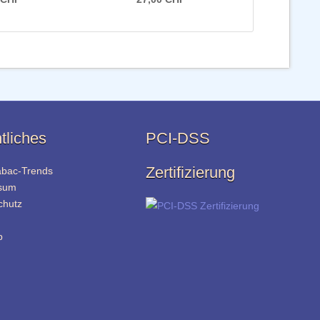
tliches
PCI-DSS
Zertifizierung
abac-Trends
sum
chutz
p