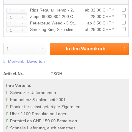
Rips Regular Hemp - 24er Grosspackung
ab 32,00 CHF *
Zippo 60000804 200 Chrome Brushed
28,00 CHF *
Feuerzeug Weed - 5 Stück
ab 3,50 CHF *
Smoking King Size slim gold Box
ab 25,00 CHF *
In den
Warenkorb
Merken
Bewerten
Artikel-Nr.:
TSOH
Ihre Vorteile:
Schweizer Unternehmen
Kompetenz & online seit 2001
Pionier für selbst gefertigte Zigaretten
Über 2'100 Produkte an Lager
Portofrei ab CHF 150.00 Bestellwert
Schnelle Lieferung, auch samstags