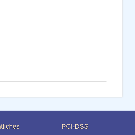
tliches
PCI-DSS