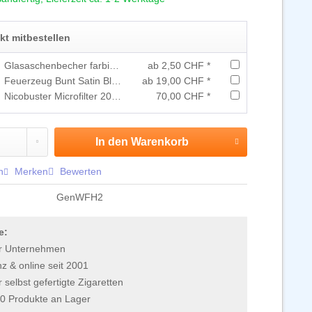
ekt mitbestellen
Glasaschenbecher farbig 11cm
ab 2,50 CHF *
Feuerzeug Bunt Satin Block mit 50 Stk.
ab 19,00 CHF *
Nicobuster Microfilter 20 Stück + 4 gratis
70,00 CHF *
In den
Warenkorb
n
Merken
Bewerten
GenWFH2
e:
r Unternehmen
 & online seit 2001
r selbst gefertigte Zigaretten
0 Produkte an Lager