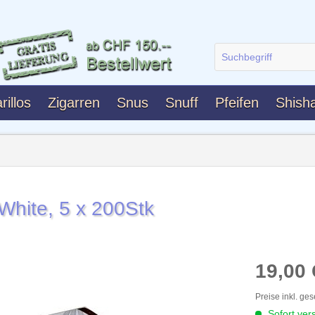
rillos
Zigarren
Snus
Snuff
Pfeifen
Shish
White, 5 x 200Stk
19,00
Preise inkl. ge
Sofort vers