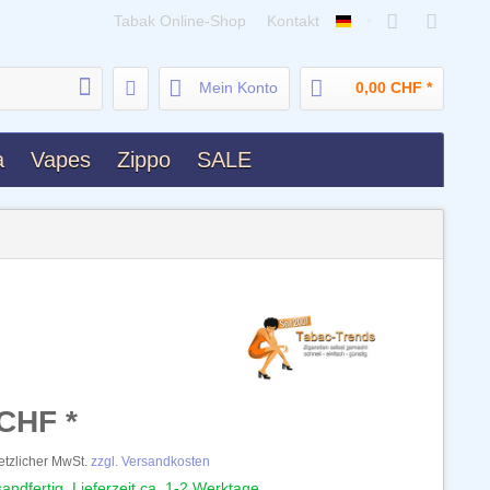
Tabak Online-Shop
Kontakt
Deutsch
Mein Konto
0,00 CHF *
a
Vapes
Zippo
SALE
 CHF *
setzlicher MwSt.
zzgl. Versandkosten
andfertig, Lieferzeit ca. 1-2 Werktage