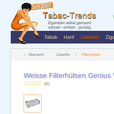
Tabak
Hanf
Zubehör
Ziga
Übersicht
Zubehör
Filterhülsen
Weisse Filterhülsen Genius 
(
8
)