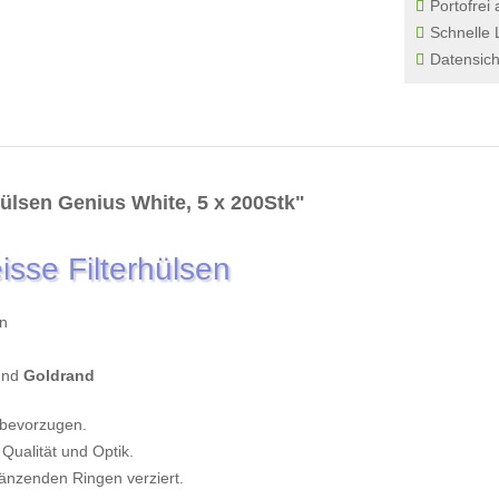
Portofrei
Schnelle 
Datensich
ülsen Genius White, 5 x 200Stk"
sse Filterhülsen
en
nd
Goldrand
r bevorzugen.
Qualität und Optik.
glänzenden Ringen verziert.