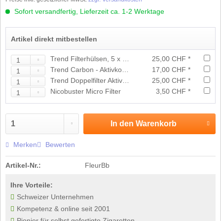
Sofort versandfertig, Lieferzeit ca. 1-2 Werktage
Artikel direkt mitbestellen
Trend Filterhülsen, 5 x 500 Stk.
25,00 CHF *
Trend Carbon - Aktivkohle Filterhülsen 5 x 200Stk.
17,00 CHF *
Trend Doppelfilter Aktivkohle Filterhülsen 5 x 200Stk.
25,00 CHF *
Nicobuster Micro Filter
3,50 CHF *
In den
Warenkorb
Merken
Bewerten
Artikel-Nr.:
FleurBb
Ihre Vorteile:
Schweizer Unternehmen
Kompetenz & online seit 2001
Pionier für selbst gefertigte Zigaretten