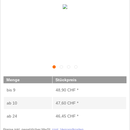
Menge
Stückpreis
bis
9
48,90 CHF *
ab
10
47,60 CHF *
ab
24
46,45 CHF *
Preise inkl. gesetzlicher MwSt.
zzgl. Versandkosten