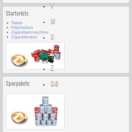
V
Starterkits
W
Tabak
Filterhülsen
Zigarettenmaschine
X
Zigarettenetui
Y
Z
0-9
Sparpakete