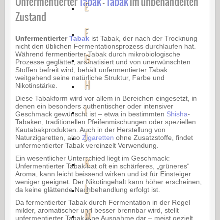
Unfermentierter
Tabak
–
Tabak
im unbehandelten
E
Zustand
F
Unfermentierter
Tabak
ist Tabak, der nach der Trocknung
nicht den üblichen Fermentationsprozess durchlaufen hat.
Während fermentierter Tabak durch mikrobiologische
G
Prozesse geglättet, aromatisiert und von unerwünschten
Stoffen befreit wird, behält unfermentierter Tabak
weitgehend seine natürliche Struktur, Farbe und
H
Nikotinstärke.
Diese Tabakform wird vor allem in Bereichen eingesetzt, in
denen ein besonders authentischer oder intensiver
I
Geschmack gewünscht ist – etwa in bestimmten
Shisha
-
Tabaken, traditionellen Pfeifenmischungen oder speziellen
Kautabakprodukten. Auch in der Herstellung von
J
Naturzigaretten, also
Zigaretten
ohne Zusatzstoffe, findet
unfermentierter Tabak vereinzelt Verwendung.
Ein wesentlicher Unterschied liegt im Geschmack:
K
Unfermentierter Tabak hat oft ein schärferes, „grüneres“
Aroma, kann leicht beissend wirken und ist für Einsteiger
weniger geeignet. Der Nikotingehalt kann höher erscheinen,
L
da keine glättende Nachbehandlung erfolgt ist.
Da fermentierter Tabak durch Fermentation in der Regel
milder, aromatischer und besser brennbar wird, stellt
M
unfermentierter Tabak eine Ausnahme dar – meist gezielt