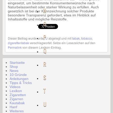
eingesetzt, um bestimmte Konsumentenwünsche nach
Naturbelassenheit oder starker Wirkung zu erfüllen. Auch
N
gesetzlich ist bei der Kennzeichnung solcher Produkte
besondere Transparenz gefordert, etwa im Hinblick auf
Inhaltsstoffe und mögliche Reizstoffe.
O
P
Dieser Beitrag wurde unter
U
abgelegt und mit
tabak
,
tobacco
,
zigarettentabak
verschlagwortet. Setze ein Lesezeichen auf den
Permalink
von diesem Lexikon-Eintrag.
Q
R
Startseite
Shop
News
10 Gründe
S
Anleitungen
Tipps & Tricks
Videos
T
Lexikon
Zigaretten
Zigarren
U
Kautabak
Hanf
Weiteres