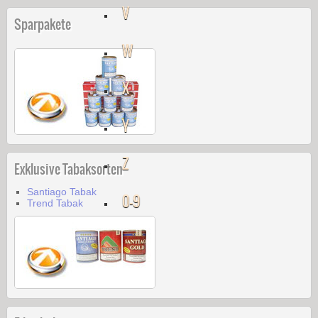
V
Sparpakete
W
X
Y
Z
Exklusive Tabaksorten
Santiago Tabak
0-9
Trend Tabak