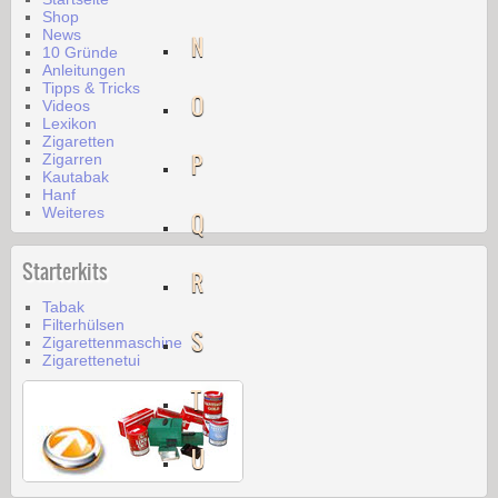
Shop
News
N
10 Gründe
Anleitungen
Tipps & Tricks
O
Videos
Lexikon
Zigaretten
P
Zigarren
Kautabak
Hanf
Weiteres
Q
Starterkits
R
Tabak
Filterhülsen
S
Zigarettenmaschine
Zigarettenetui
T
U