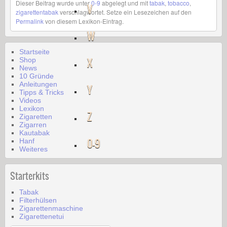
Dieser Beitrag wurde unter
0-9
abgelegt und mit
tabak
,
tobacco
,
V
zigarettentabak
verschlagwortet. Setze ein Lesezeichen auf den
Permalink
von diesem Lexikon-Eintrag.
W
Startseite
X
Shop
News
10 Gründe
Anleitungen
Y
Tipps & Tricks
Videos
Lexikon
Z
Zigaretten
Zigarren
Kautabak
0-9
Hanf
Weiteres
Starterkits
Tabak
Filterhülsen
Zigarettenmaschine
Zigarettenetui