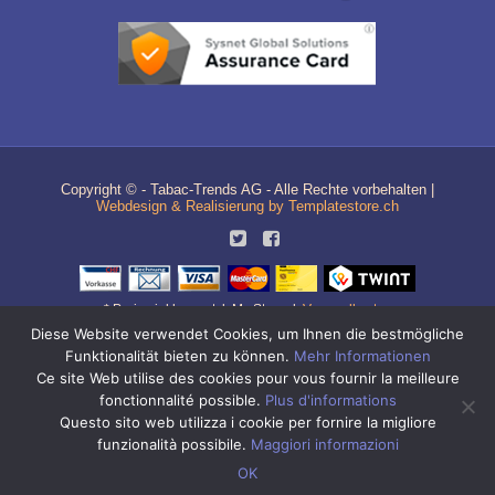
Copyright © - Tabac-Trends AG - Alle Rechte vorbehalten |
Webdesign & Realisierung by Templatestore.ch
* Preise inkl. gesetzl. MwSt. zzgl.
Versandkosten
Diese Website verwendet Cookies, um Ihnen die bestmögliche
Quick-Link Navigation
Funktionalität bieten zu können.
Mehr Informationen
Zigaretten Shop
|
Zigi Shop
|
Tabak Shop
Online-Shop für Zigaretten Tabak / Zigi Tabak und Zigaretten Zubehör / Zigi
Ce site Web utilise des cookies pour vous fournir la meilleure
Zubehör
fonctionnalité possible.
Plus d'informations
Questo sito web utilizza i cookie per fornire la migliore
funzionalità possibile.
Maggiori informazioni
OK