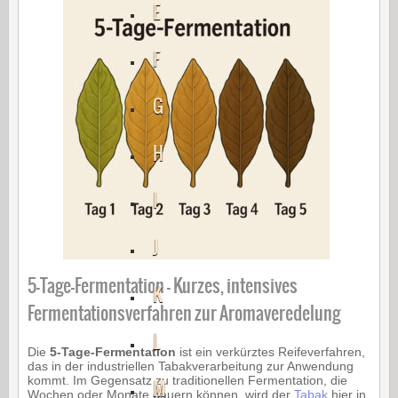
E
F
G
H
I
J
5-Tage-Fermentation – Kurzes, intensives
K
Fermentationsverfahren zur Aromaveredelung
L
Die
5-Tage-Fermentation
ist ein verkürztes Reifeverfahren,
das in der industriellen Tabakverarbeitung zur Anwendung
kommt. Im Gegensatz zu traditionellen Fermentation, die
M
Wochen oder Monate dauern können, wird der
Tabak
hier in