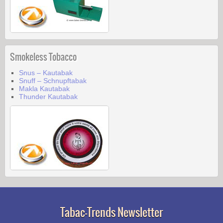
Smokeless Tobacco
Snus – Kautabak
Snuff – Schnupftabak
Makla Kautabak
Thunder Kautabak
Tabac-Trends Newsletter