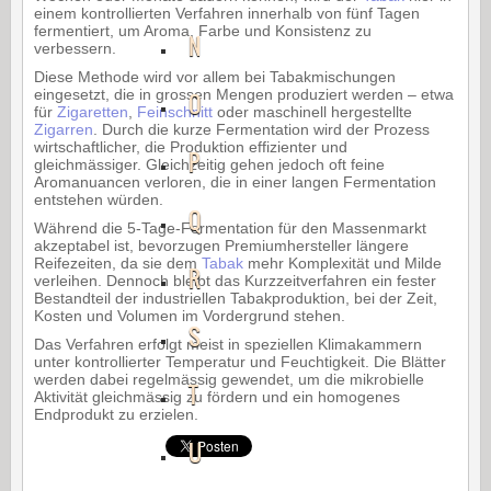
einem kontrollierten Verfahren innerhalb von fünf Tagen
fermentiert, um Aroma, Farbe und Konsistenz zu
N
verbessern.
Diese Methode wird vor allem bei Tabakmischungen
eingesetzt, die in grossen Mengen produziert werden – etwa
O
für
Zigaretten
,
Feinschnitt
oder maschinell hergestellte
Zigarren
. Durch die kurze Fermentation wird der Prozess
wirtschaftlicher, die Produktion effizienter und
P
gleichmässiger. Gleichzeitig gehen jedoch oft feine
Aromanuancen verloren, die in einer langen Fermentation
entstehen würden.
Q
Während die 5-Tage-Fermentation für den Massenmarkt
akzeptabel ist, bevorzugen Premiumhersteller längere
Reifezeiten, da sie dem
Tabak
mehr Komplexität und Milde
R
verleihen. Dennoch bleibt das Kurzzeitverfahren ein fester
Bestandteil der industriellen Tabakproduktion, bei der Zeit,
Kosten und Volumen im Vordergrund stehen.
S
Das Verfahren erfolgt meist in speziellen Klimakammern
unter kontrollierter Temperatur und Feuchtigkeit. Die Blätter
werden dabei regelmässig gewendet, um die mikrobielle
T
Aktivität gleichmässig zu fördern und ein homogenes
Endprodukt zu erzielen.
U