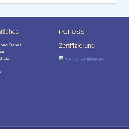
tliches
PCI-DSS
Zertifizierung
abac-Trends
sum
chutz
p