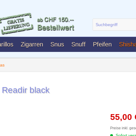
rillos
Zigarren
Snus
Snuff
Pfeifen
Shish
has
 Readir black
55,00
Preise inkl. ge
Sofort vers