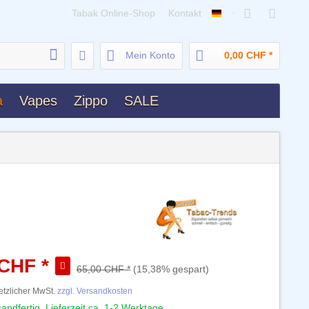
Tabak Online-Shop
Kontakt
Deutsch
Mein Konto
0,00 CHF *
a
Vapes
Zippo
SALE
 CHF *
65,00 CHF *
(15,38% gespart)
setzlicher MwSt.
zzgl. Versandkosten
andfertig, Lieferzeit ca. 1-2 Werktage