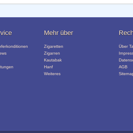
vice
Mehr über
Rech
eferkonditionen
Zigaretten
Über T
News
Zigarren
Impres
Kautabak
Datens
itungen
Hanf
AGB
Weiteres
Sitema