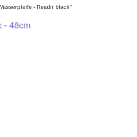
asserpfeife - Readir black"
k - 48cm