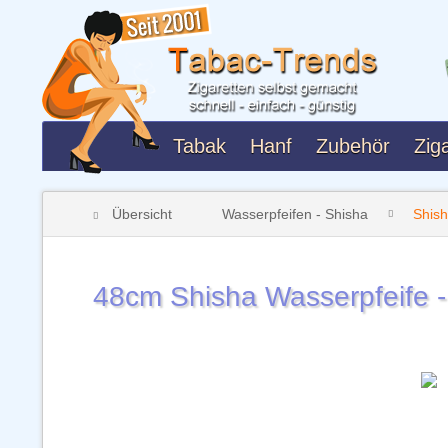
Tabak
Hanf
Zubehör
Ziga
Übersicht
Wasserpfeifen - Shisha
Shis
48cm Shisha Wasserpfeife -