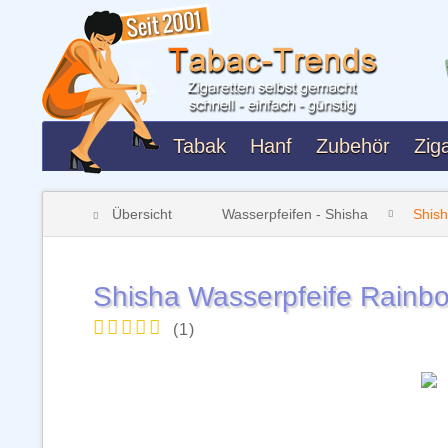
Tabak
Hanf
Zubehör
Ziga
Übersicht
Wasserpfeifen - Shisha
Shis
Shisha Wasserpfeife Rainb
(
1
)