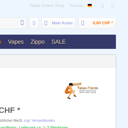
Tabak Online-Shop
Kontakt
Deutsch
Mein Konto
0,00 CHF *
a
Vapes
Zippo
SALE
 CHF *
setzlicher MwSt.
zzgl. Versandkosten
andfertig, Lieferzeit ca. 1-2 Werktage