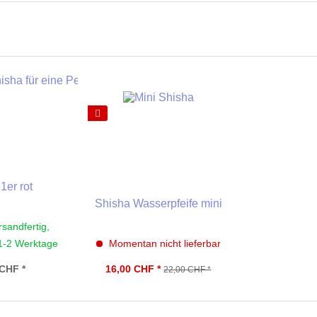
1er rot
Shisha Wasserpfeife mini
rsandfertig,
 1-2 Werktage
Momentan nicht lieferbar
 CHF *
16,00 CHF *
22,00 CHF *