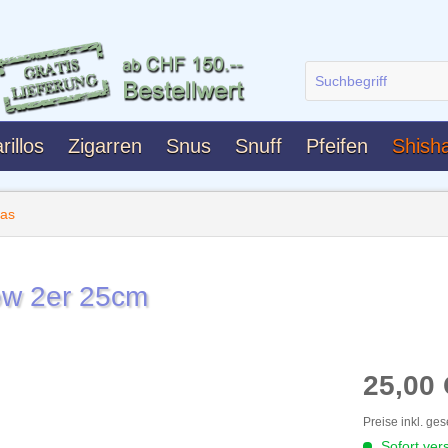
rillos
Zigarren
Snus
Snuff
Pfeifen
Shish
has
ow 2er 25cm
25,00
Preise inkl. ge
Sofort vers