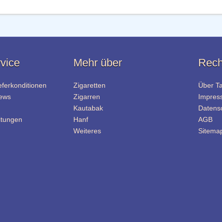
vice
Mehr über
Rech
eferkonditionen
Zigaretten
Über T
News
Zigarren
Impres
Kautabak
Datens
itungen
Hanf
AGB
Weiteres
Sitema