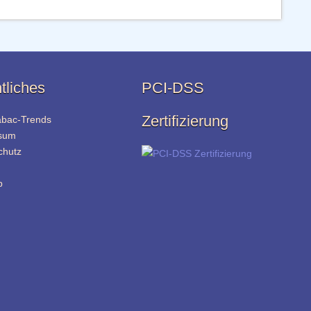
tliches
PCI-DSS
Zertifizierung
abac-Trends
sum
chutz
p