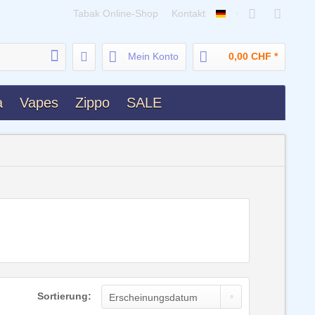
Tabak Online-Shop
Kontakt
Deutsch
Mein Konto
0,00 CHF *
a
Vapes
Zippo
SALE
Sortierung: