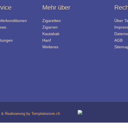
vice
Mehr über
Rech
eferkonditionen
Zigaretten
Über T
News
Zigarren
Impres
Kautabak
Datens
itungen
Hanf
AGB
Weiteres
Sitema
& Realisierung by Templatestore.ch