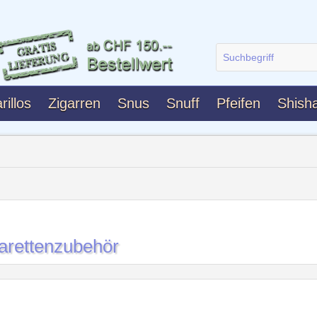
rillos
Zigarren
Snus
Snuff
Pfeifen
Shish
garettenzubehör