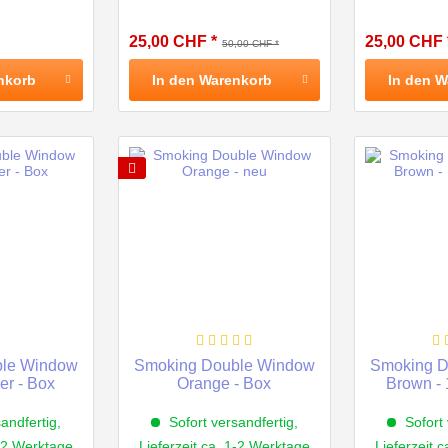
25,00 CHF *
25,00 CHF 
50,00 CHF *
nkorb
In den
Warenkorb
In den
W
ble Window
Smoking Double Window
Smoking D
er - Box
Orange - Box
Brown - 
andfertig,
Sofort versandfertig,
Sofort 
1-2 Werktage
Lieferzeit ca. 1-2 Werktage
Lieferzeit 