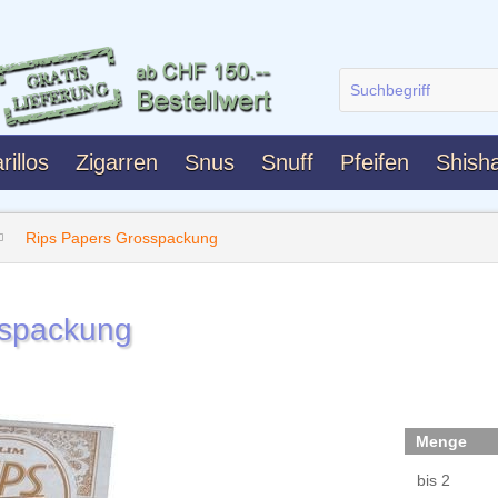
rillos
Zigarren
Snus
Snuff
Pfeifen
Shish
Rips Papers Grosspackung
sspackung
Menge
bis
2