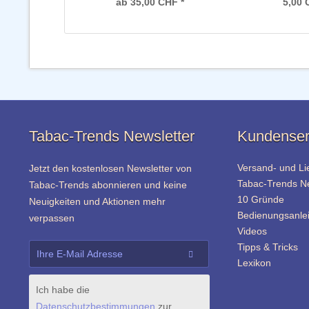
ab 35,00 CHF *
5,00 
Tabac-Trends Newsletter
Kundenser
Versand- und Li
Jetzt den kostenlosen Newsletter von
Tabac-Trends 
Tabac-Trends abonnieren und keine
10 Gründe
Neuigkeiten und Aktionen mehr
Bedienungsanle
verpassen
Videos
Tipps & Tricks
Lexikon
Ich habe die
Datenschutzbestimmungen
zur