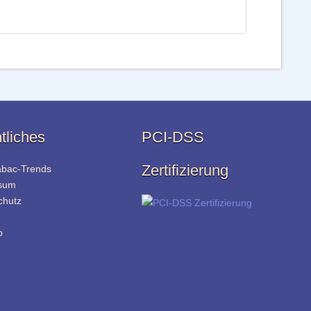
tliches
PCI-DSS
Zertifizierung
abac-Trends
sum
chutz
p