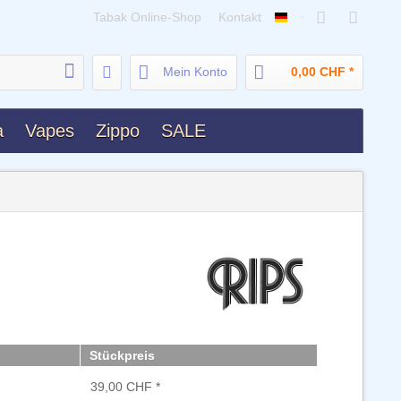
Tabak Online-Shop
Kontakt
Deutsch
Mein Konto
0,00 CHF *
a
Vapes
Zippo
SALE
Stückpreis
39,00 CHF *