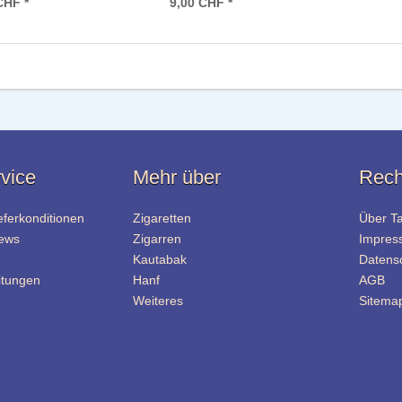
CHF *
9,00 CHF *
vice
Mehr über
Rech
eferkonditionen
Zigaretten
Über T
News
Zigarren
Impres
Kautabak
Datens
itungen
Hanf
AGB
Weiteres
Sitema