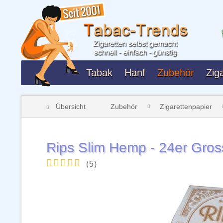
Tabak
Hanf
Zubehör
Ziga
Übersicht
Zubehör
Zigarettenpapier
Rips Slim Hemp - 24er Gro
(
5
)