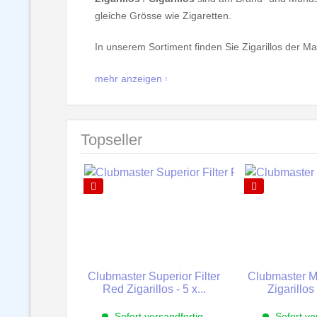
gleiche Grösse wie Zigaretten.
In unserem Sortiment finden Sie Zigarillos der Ma
Bei aromatisierten Zigarillos werden künstliche A
mehr anzeigen
Stöbern Sie durch unsere Auswahl an Zigarillos 
Topseller
Al Capone Zigarillos
Camacho Zigarillos
Carloff Zigarillos
Davidoff Zigarillos
Dannemann Zigarillos
Griffins Zigarillos
Villiger Zigarillos
Zino Zigarillos
Clubmaster Superior Filter
Clubmaster Mi
Red Zigarillos - 5 x...
Zigarillos 
Bei Fragen oder für weitere Informationen zu den
unverbindlich, wir beraten Sie gerne.
Sofort versandfertig,
Sofort ve