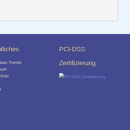
tliches
PCI-DSS
Zertifizierung
abac-Trends
sum
chutz
p