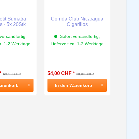
etit Sumatra
Corrida Club Nicaragua
os - 5x 20Stk
Cigarillos
versandfertig,
Sofort versandfertig,
ca. 1-2 Werktage
Lieferzeit ca. 1-2 Werktage
*
54,00 CHF *
69,50 CHF *
60,00 CHF *
arenkorb
In den
Warenkorb