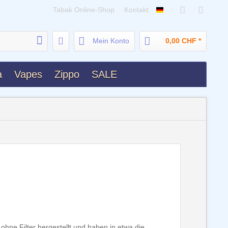
Tabak Online-Shop
Kontakt
Deutsch
Mein Konto
0,00 CHF *
a
Vapes
Zippo
SALE
hne Filter hergestellt und haben in etwa die