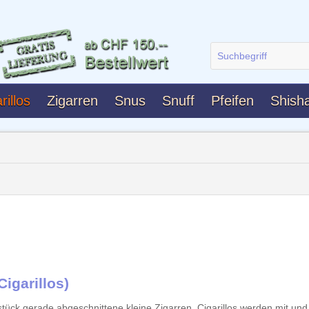
rillos
Zigarren
Snus
Snuff
Pfeifen
Shish
igarillos)
ck gerade abgeschnittene kleine Zigarren. Cigarillos werden mit und o