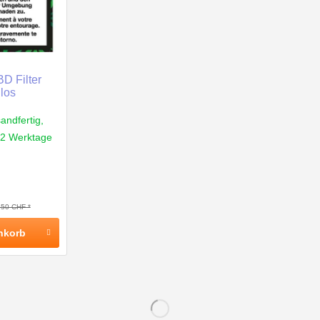
D Filter
llos
andfertig,
1-2 Werktage
,50 CHF *
nkorb