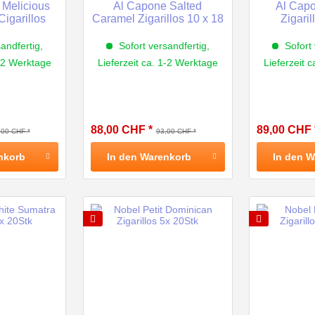
s Melicious
Al Capone Salted
Al Capo
 Cigarillos
Caramel Zigarillos 10 x 18
Zigaril
andfertig,
Sofort versandfertig,
Sofort 
1-2 Werktage
Lieferzeit ca. 1-2 Werktage
Lieferzeit 
88,00 CHF *
89,00 CHF 
,00 CHF *
93,00 CHF *
nkorb
In den
Warenkorb
In den
W