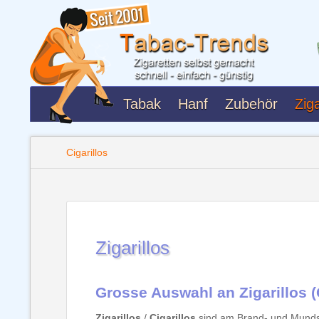
Tabak
Hanf
Zubehör
Ziga
Cigarillos
Zigarillos
Grosse Auswahl an Zigarillos (C
Zigarillos
/
Cigarillos
sind am Brand- und Mundstü