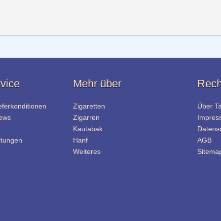
vice
Mehr über
Rech
eferkonditionen
Zigaretten
Über T
News
Zigarren
Impres
Kautabak
Datens
itungen
Hanf
AGB
Weiteres
Sitema