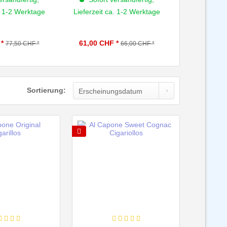
. 1-2 Werktage
Lieferzeit ca. 1-2 Werktage
Lieferzeit 
*
61,00 CHF *
64,00 CHF
77,50 CHF *
66,00 CHF *
Sortierung: