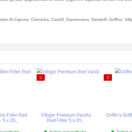
rken Al Capone, Camacho, Carloff, Dannemann, Davidoff, Griffins, Villi
romen wie Vanille, Schokolade, Cognac, Kaffe, Irish Coffe oder Whisky 
und finden Sie das passende Cigarillo nach Ihrem Geschmack.
ni Filter Red
Villiger Premium Vanilla
Griffin's Gri
- 5 x 20...
Red Filter 5 x 20...
 verschiedenen Zigarillos stehen wir Ihnen selbstverständlich gerne be
rsandfertig,
Sofort versandfertig,
Sofort v