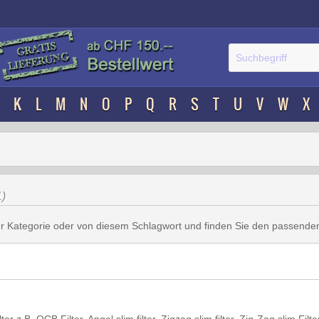
K
L
M
N
O
P
Q
R
S
T
U
V
W
X
1)
er Kategorie oder von diesem Schlagwort und finden Sie den passenden