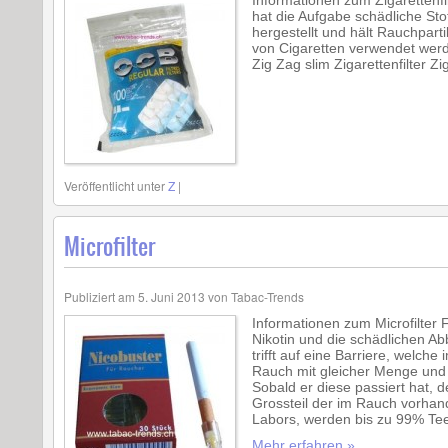
Informationen zum Zigarettenfilte
hat die Aufgabe schädliche Sto
hergestellt und hält Rauchpart
von Cigaretten verwendet werd
Zig Zag slim Zigarettenfilter Zi
Veröffentlicht unter
Z
|
Microfilter
Publiziert am
5. Juni 2013
von
Tabac-Trends
Informationen zum Microfilter F
Nikotin und die schädlichen Ab
trifft auf eine Barriere, welche
Rauch mit gleicher Menge und 
Sobald er diese passiert hat, d
Grossteil der im Rauch vorha
Labors, werden bis zu 99% Teer
Mehr erfahren »