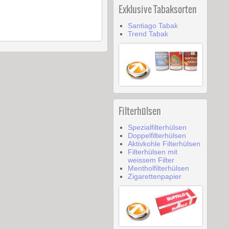
Exklusive Tabaksorten
Santiago Tabak
Trend Tabak
Filterhülsen
Spezialfilterhülsen
Doppelfilterhülsen
Aktivkohle Filterhülsen
Filterhülsen mit
weissem Filter
Mentholfilterhülsen
Zigarettenpapier