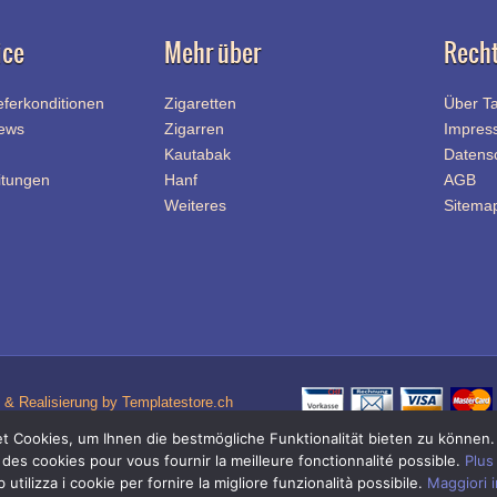
ice
Mehr über
Recht
eferkonditionen
Zigaretten
Über T
News
Zigarren
Impres
Kautabak
Datens
itungen
Hanf
AGB
Weiteres
Sitema
& Realisierung by Templatestore.ch
 Cookies, um Ihnen die bestmögliche Funktionalität bieten zu können
Quick-Link Navigation
 des cookies pour vous fournir la meilleure fonctionnalité possible.
Plus
Zigaretten Shop
|
Zigi Shop
|
Tabak Shop
Online-Shop für Zigaretten Tabak / Zigi Tabak und Zigaretten Zubehör / Zigi Zubehö
utilizza i cookie per fornire la migliore funzionalità possibile.
Maggiori 