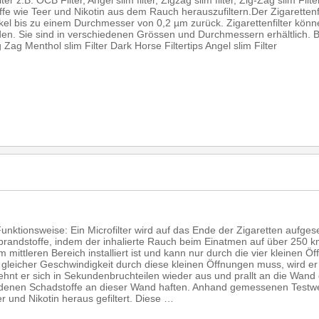
r z.B. OCB Filter, Angel slim filter, Zigzag slim filter, Zig-Zag slim Filt
ffe wie Teer und Nikotin aus dem Rauch herauszufiltern.Der Zigarettenfi
ikel bis zu einem Durchmesser von 0,2 µm zurück. Zigarettenfilter kö
en. Sie sind in verschiedenen Grössen und Durchmessern erhältlich. 
g Zag Menthol slim Filter Dark Horse Filtertips Angel slim Filter
unktionsweise: Ein Microfilter wird auf das Ende der Zigaretten aufgeset
brandstoffe, indem der inhalierte Rauch beim Einatmen auf über 250 km
 im mittleren Bereich installiert ist und kann nur durch die vier kleinen 
gleicher Geschwindigkeit durch diese kleinen Öffnungen muss, wird er 
ehnt er sich in Sekundenbruchteilen wieder aus und prallt an die Wand d
ndenen Schadstoffe an dieser Wand haften. Anhand gemessenen Testw
 und Nikotin heraus gefiltert. Diese …