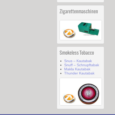
Zigarettenmaschinen
Smokeless Tobacco
Snus – Kautabak
Snuff – Schnupftabak
Makla Kautabak
Thunder Kautabak