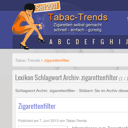
A
B
C
D
E
F
G
H
I
J
Tabac-Trends
zigarettenfilter
Lexikon Schlagwort Archiv: zigarettenfilter
(1 / 
Schlagwort Archiv:
zigarettenfilter
- Stöbern Sie im Archiv dies
Zigarettenfilter
Publiziert am
7. Juni 2013
von
Tabac-Trends