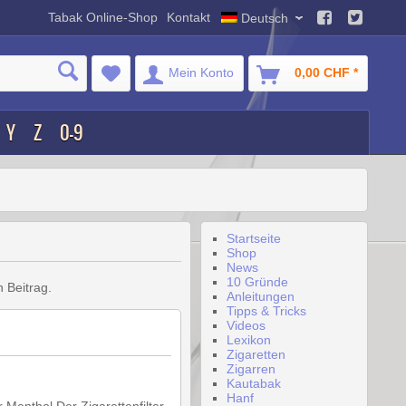
Tabak Online-Shop
Kontakt
Deutsch
Mein Konto
0,00 CHF *
Y
Z
0-9
Startseite
Shop
News
10 Gründe
 Beitrag.
Anleitungen
Tipps & Tricks
Videos
Lexikon
Zigaretten
Zigarren
Kautabak
Hanf