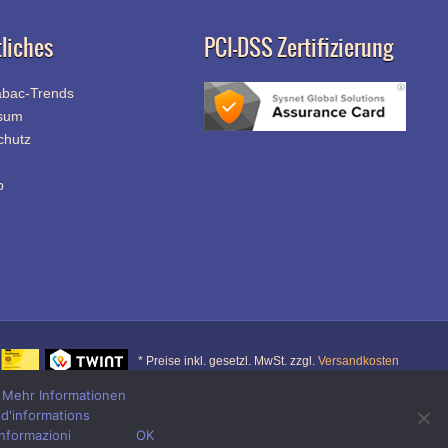
liches
PCI-DSS Zertifizierung
abac-Trends
sum
chutz
p
* Preise inkl. gesetzl. MwSt. zzgl.
Versandkosten
.
Mehr Informationen
 d'informations
r
informazioni
OK