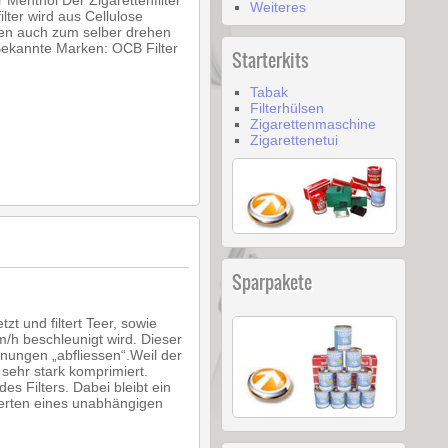
er Menthol Der Zigarettenfilter
Weiteres
lter wird aus Cellulose
nnen auch zum selber drehen
Bekannte Marken: OCB Filter
Starterkits
Tabak
Filterhülsen
Zigarettenmaschine
Zigarettenetui
Sparpakete
zt und filtert Teer, sowie
/h beschleunigt wird. Dieser
Öffnungen „abfliessen“.Weil der
sehr stark komprimiert.
es Filters. Dabei bleibt ein
erten eines unabhängigen