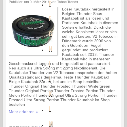
Publiziert am
9. März 2016
von
Tabac-Trends
E
Loser Kautabak hergestellt in
Belgien Thunder Snus
F
Kautabak ist als losen und
Portionen Kautabak in diversen
Sorten erhältlich. Durch die
G
weiche Konsistent lässt er sich
sehr gut kneten. V2 Tobacco in
Dänemark wurde 2006 von
den Gebrüdern Vogel
H
gegründet und produziert
Kautabak seit 2013. Thunder
Kautabak wird in mehreren
I
Geschmacksrichtungen und hergestellt und pasteurisiert.
Neu auch als Ultra Strong mit 22mg Nikotingehalt. Die
Kautabake Thunder von V2 Tobacco ensprechen den hohen
J
Qualitätsstandards der Firma. Teste Thunder Kautabak!
Einige Kautabak Sorten, bei uns im Shop bestellbar:
Thunder Original Thunder Frosted Thunder Wintergreen
Thunder Original Portion Thunder Frosted Portion Thunder
K
Melon PortionThunder Original Ultra Strong Portion Thunder
Frosted Ultra Strong Portion Thunder Kautabak im Shop
bestellen
L
Mehr erfahren »
M
Veröffentlicht unter
T
|