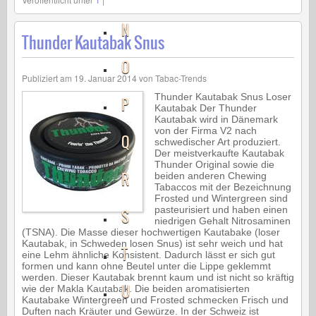
N
Thunder Kautabak Snus
O
Publiziert am
19. Januar 2014
von
Tabac-Trends
Thunder Kautabak Snus Loser
P
Kautabak Der Thunder
Kautabak wird in Dänemark
von der Firma V2 nach
Q
schwedischer Art produziert.
Der meistverkaufte Kautabak
Thunder Original sowie die
R
beiden anderen Chewing
Tabaccos mit der Bezeichnung
Frosted und Wintergreen sind
pasteurisiert und haben einen
S
niedrigen Gehalt Nitrosaminen
(TSNA). Die Masse dieser hochwertigen Kautabake (loser
Kautabak, in Schweden losen Snus) ist sehr weich und hat
T
eine Lehm ähnliche Konsistent. Dadurch lässt er sich gut
formen und kann ohne Beutel unter die Lippe geklemmt
werden. Dieser Kautabak brennt kaum und ist nicht so kräftig
U
wie der Makla Kautabak. Die beiden aromatisierten
Kautabake Wintergreen und Frosted schmecken Frisch und
Duften nach Kräuter und Gewürze. In der Schweiz ist