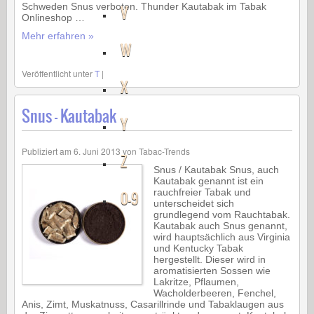
Schweden Snus verboten. Thunder Kautabak im Tabak
V
Onlineshop …
Mehr erfahren »
W
Veröffentlicht unter
T
|
X
Snus – Kautabak
Y
Publiziert am
6. Juni 2013
von
Tabac-Trends
Z
Snus / Kautabak Snus, auch
Kautabak genannt ist ein
rauchfreier Tabak und
0-9
unterscheidet sich
grundlegend vom Rauchtabak.
Kautabak auch Snus genannt,
wird hauptsächlich aus Virginia
und Kentucky Tabak
hergestellt. Dieser wird in
aromatisierten Sossen wie
Lakritze, Pflaumen,
Wacholderbeeren, Fenchel,
Anis, Zimt, Muskatnuss, Casarillrinde und Tabaklaugen aus