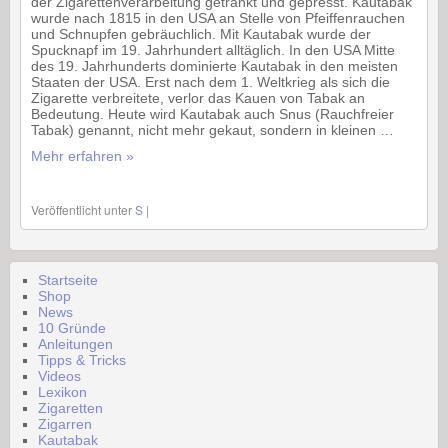
der Zigarettenverarbeitung getränkt und gepresst. Kautabak
wurde nach 1815 in den USA an Stelle von Pfeiffenrauchen
und Schnupfen gebräuchlich. Mit Kautabak wurde der
Spucknapf im 19. Jahrhundert alltäglich. In den USA Mitte
des 19. Jahrhunderts dominierte Kautabak in den meisten
Staaten der USA. Erst nach dem 1. Weltkrieg als sich die
Zigarette verbreitete, verlor das Kauen von Tabak an
Bedeutung. Heute wird Kautabak auch Snus (Rauchfreier
Tabak) genannt, nicht mehr gekaut, sondern in kleinen …
Mehr erfahren »
Veröffentlicht unter
S
|
Startseite
Shop
News
10 Gründe
Anleitungen
Tipps & Tricks
Videos
Lexikon
Zigaretten
Zigarren
Kautabak