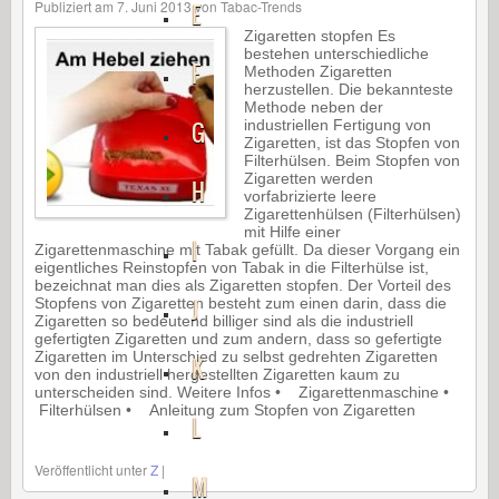
Publiziert am
7. Juni 2013
von
Tabac-Trends
E
Zigaretten stopfen Es
bestehen unterschiedliche
F
Methoden Zigaretten
herzustellen. Die bekannteste
Methode neben der
G
industriellen Fertigung von
Zigaretten, ist das Stopfen von
Filterhülsen. Beim Stopfen von
Zigaretten werden
H
vorfabrizierte leere
Zigarettenhülsen (Filterhülsen)
mit Hilfe einer
I
Zigarettenmaschine mit Tabak gefüllt. Da dieser Vorgang ein
eigentliches Reinstopfen von Tabak in die Filterhülse ist,
bezeichnat man dies als Zigaretten stopfen. Der Vorteil des
J
Stopfens von Zigaretten besteht zum einen darin, dass die
Zigaretten so bedeutend billiger sind als die industriell
gefertigten Zigaretten und zum andern, dass so gefertigte
Zigaretten im Unterschied zu selbst gedrehten Zigaretten
K
von den industriell hergestellten Zigaretten kaum zu
unterscheiden sind. Weitere Infos • Zigarettenmaschine •
Filterhülsen • Anleitung zum Stopfen von Zigaretten
L
Veröffentlicht unter
Z
|
M