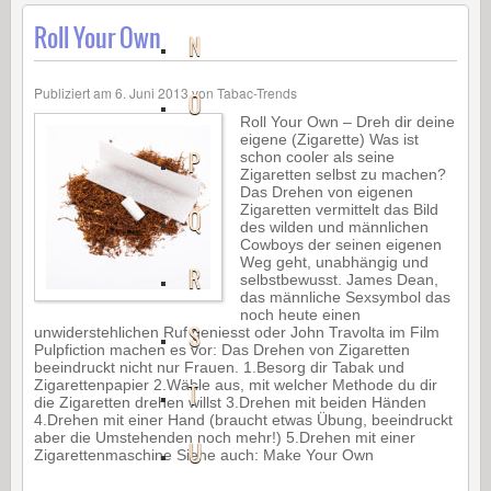
Roll Your Own
N
Publiziert am
6. Juni 2013
von
Tabac-Trends
O
Roll Your Own – Dreh dir deine
eigene (Zigarette) Was ist
P
schon cooler als seine
Zigaretten selbst zu machen?
Das Drehen von eigenen
Zigaretten vermittelt das Bild
Q
des wilden und männlichen
Cowboys der seinen eigenen
Weg geht, unabhängig und
R
selbstbewusst. James Dean,
das männliche Sexsymbol das
noch heute einen
S
unwiderstehlichen Ruf geniesst oder John Travolta im Film
Pulpfiction machen es vor: Das Drehen von Zigaretten
beeindruckt nicht nur Frauen. 1.Besorg dir Tabak und
Zigarettenpapier 2.Wähle aus, mit welcher Methode du dir
T
die Zigaretten drehen willst 3.Drehen mit beiden Händen
4.Drehen mit einer Hand (braucht etwas Übung, beeindruckt
aber die Umstehenden noch mehr!) 5.Drehen mit einer
U
Zigarettenmaschine Siehe auch: Make Your Own