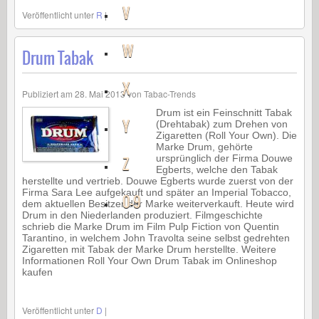
V
Veröffentlicht unter
R
|
W
Drum Tabak
X
Publiziert am
28. Mai 2013
von
Tabac-Trends
Drum ist ein Feinschnitt Tabak
Y
(Drehtabak) zum Drehen von
Zigaretten (Roll Your Own). Die
Marke Drum, gehörte
ursprünglich der Firma Douwe
Z
Egberts, welche den Tabak
herstellte und vertrieb. Douwe Egberts wurde zuerst von der
Firma Sara Lee aufgekauft und später an Imperial Tobacco,
0-9
dem aktuellen Besitzer der Marke weiterverkauft. Heute wird
Drum in den Niederlanden produziert. Filmgeschichte
schrieb die Marke Drum im Film Pulp Fiction von Quentin
Tarantino, in welchem John Travolta seine selbst gedrehten
Zigaretten mit Tabak der Marke Drum herstellte. Weitere
Informationen Roll Your Own Drum Tabak im Onlineshop
kaufen
Veröffentlicht unter
D
|