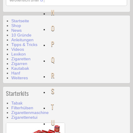
N
Startseite
Shop
O
News
10 Gründe
Anleitungen
P
Tipps & Tricks
Videos
Lexikon
Q
Zigaretten
Zigarren
Kautabak
Hanf
R
Weiteres
S
Starterkits
Tabak
T
Filterhülsen
Zigarettenmaschine
Zigarettenetui
U