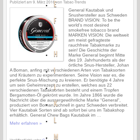
Publiziert am
9. März 2016
von
Tabac-Trends
E
General Kautabak und
Snushersteller aus Schweden
F
BRAND VISION: To be the
world’s most desired
smokefree tobacco brand
G
MARKEN VISION: Die weltweit
am meist gefragteste
rauchfreie Tabakmarke zu
sein! Die Geschichte der
H
Marke General beginnt Mitte
des 19. Jahrhunderts als der
örtliche Snus-Hersteller, Johan
I
A Boman, anfing mit verschiedenen Arten von Tabaksorten
und Kräutern zu experimentieren. Seine Vision war es, die
perfekte Snus-Mischung zu kreieren. Er benötigte 4 Jahre
J
um sein Geheimrezept zu erstellen, welches aus 22
verschiedenen Tabaksorten besteht und einem Tropfen
Bergamotten-Öl gekrönt wurde. Im Jahre 1866 wurde die
Nachricht über die aussergewöhnliche Marke “General“,
K
produziert von Boman, schnell in ganz Schweden verbreitet.
Vier Kautabak Sorten sind ab sofort bei uns im Tabakshop
erhältlich. General Chew Bags Kautabak im …
L
Mehr erfahren »
M
Veröffentlicht unter
G
|