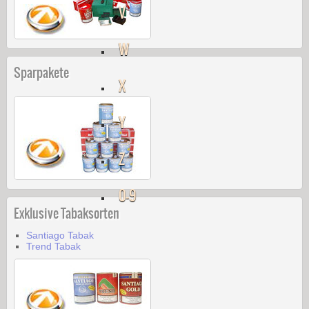
V
W
Sparpakete
X
Y
Z
0-9
Exklusive Tabaksorten
Santiago Tabak
Trend Tabak