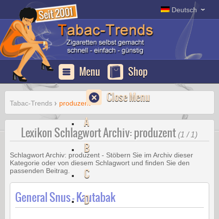
Deutsch
Menu
Shop
Close Menu
Tabac-Trends
produzent
A
Lexikon Schlagwort Archiv: produzent
(1 / 1)
B
Schlagwort Archiv:
produzent
- Stöbern Sie im Archiv dieser
Kategorie oder von diesem Schlagwort und finden Sie den
C
passenden Beitrag.
General Snus – Kautabak
D