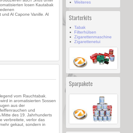
 produzieren auch Snus unter
Weiteres
romatisierten losen Kautabak
hiedenen
 und Al Capone Vanille. Al
Starterkits
Tabak
Filterhülsen
Zigarettenmaschine
Zigarettenetui
Sparpakete
ndlegend vom Rauchtabak.
wird in aromatisierten Sossen
augen aus der
feiffenrauchen und
 Mitte des 19. Jahrhunderts
 verbreitete, verlor das
mehr gekaut, sondern in