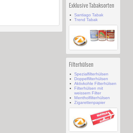
Exklusive Tabaksorten
Santiago Tabak
Trend Tabak
Filterhülsen
Spezialfilterhülsen
Doppelfilterhülsen
Aktivkohle Filterhülsen
Filterhülsen mit
weissem Filter
Mentholfilterhülsen
Zigarettenpapier