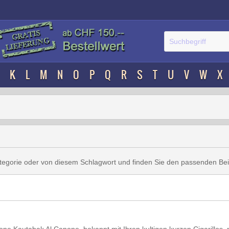
K
L
M
N
O
P
Q
R
S
T
U
V
W
X
ategorie oder von diesem Schlagwort und finden Sie den passenden Bei