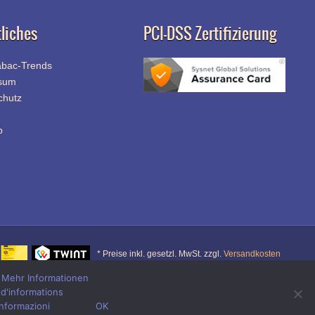
liches
PCI-DSS Zertifizierung
abac-Trends
sum
chutz
p
* Preise inkl. gesetzl. MwSt. zzgl.
Versandkosten
.
Mehr Informationen
 d'informations
r
informazioni
OK