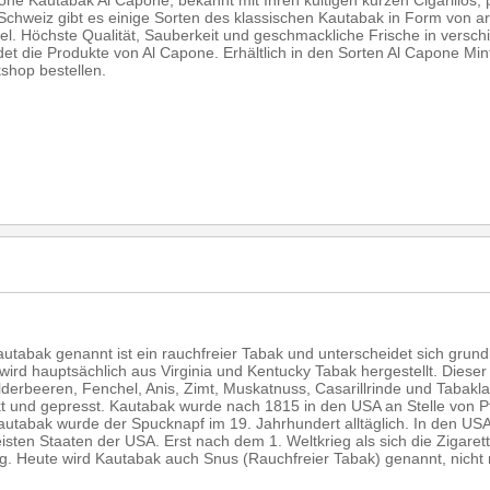
one Kautabak Al Capone, bekannt mit Ihren kultigen kurzen Cigarillos,
Schweiz gibt es einige Sorten des klassischen Kautabak in Form von a
el. Höchste Qualität, Sauberkeit und geschmackliche Frische in versc
 die Produkte von Al Capone. Erhältlich in den Sorten Al Capone Mint
hop bestellen.
utabak genannt ist ein rauchfreier Tabak und unterscheidet sich gru
rd hauptsächlich aus Virginia und Kentucky Tabak hergestellt. Dieser 
lderbeeren, Fenchel, Anis, Zimt, Muskatnuss, Casarillrinde und Tabakl
kt und gepresst. Kautabak wurde nach 1815 in den USA an Stelle von P
autabak wurde der Spucknapf im 19. Jahrhundert alltäglich. In den USA
sten Staaten der USA. Erst nach dem 1. Weltkrieg als sich die Zigarette
 Heute wird Kautabak auch Snus (Rauchfreier Tabak) genannt, nicht 