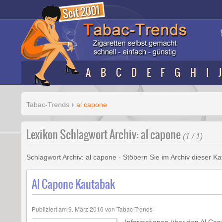
A
B
C
D
E
F
G
H
I
J
Tabac-Trends
al capone
Lexikon Schlagwort Archiv: al capone
(1 / 1)
Schlagwort Archiv:
al capone
- Stöbern Sie im Archiv dieser K
Al Capone Kautabak
Publiziert am
9. März 2016
von
Tabac-Trends