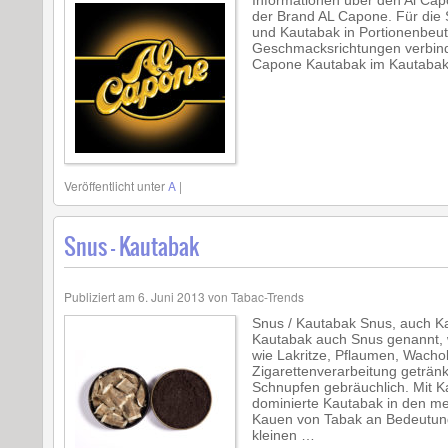
Informationen über den Al Cap
der Brand AL Capone. Für die 
und Kautabak in Portionenbeut
Geschmacksrichtungen verbindet
Capone Kautabak im Kautabaks
Veröffentlicht unter
A
|
Snus – Kautabak
Publiziert am
6. Juni 2013
von
Tabac-Trends
Snus / Kautabak Snus, auch Ka
Kautabak auch Snus genannt, wi
wie Lakritze, Pflaumen, Wacho
Zigarettenverarbeitung geträn
Schnupfen gebräuchlich. Mit K
dominierte Kautabak in den mei
Kauen von Tabak an Bedeutung.
kleinen …