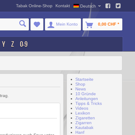
Tabak Online-Shop
Kontakt
Deutsch
Mein Konto
0,00 CHF *
Y
Z
0-9
Startseite
Shop
News
10 Gründe
trag.
Anleitungen
Tipps & Tricks
Videos
Lexikon
Zigaretten
Zigarren
Kautabak
Hanf