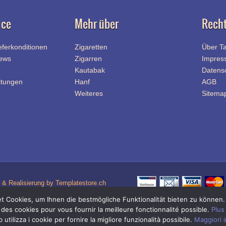
ice
Mehr über
Recht
eferkonditionen
Zigaretten
Über T
News
Zigarren
Impres
Kautabak
Datens
itungen
Hanf
AGB
Weiteres
Sitema
& Realisierung by Templatestore.ch
 Cookies, um Ihnen die bestmögliche Funktionalität bieten zu können
Quick-Link Navigation
 des cookies pour vous fournir la meilleure fonctionnalité possible.
Plus
Zigaretten Shop
|
Zigi Shop
|
Tabak Shop
Online-Shop für Zigaretten Tabak / Zigi Tabak und Zigaretten Zubehör / Zigi Zubehö
utilizza i cookie per fornire la migliore funzionalità possibile.
Maggiori 