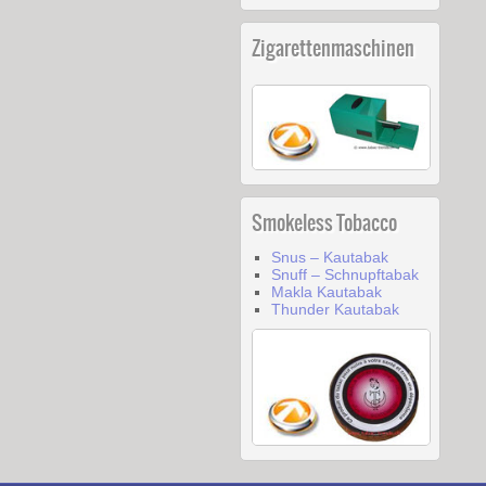
Zigarettenmaschinen
Smokeless Tobacco
Snus – Kautabak
Snuff – Schnupftabak
Makla Kautabak
Thunder Kautabak