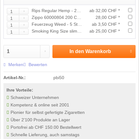
Rips Regular Hemp - 24er Grosspackung
ab 32,00 CHF *
Zippo 60000804 200 Chrome Brushed
28,00 CHF *
Feuerzeug Weed - 5 Stück
ab 3,50 CHF *
Smoking King Size slim gold Box
ab 25,00 CHF *
In den
Warenkorb
Merken
Bewerten
Artikel-Nr.:
pbi50
Ihre Vorteile:
Schweizer Unternehmen
Kompetenz & online seit 2001
Pionier für selbst gefertigte Zigaretten
Über 2'100 Produkte an Lager
Portofrei ab CHF 150.00 Bestellwert
Schnelle Lieferung, auch samstags