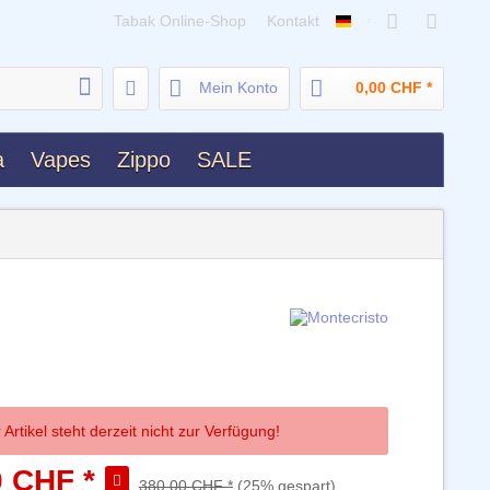
Tabak Online-Shop
Kontakt
Deutsch
Mein Konto
0,00 CHF *
a
Vapes
Zippo
SALE
 Artikel steht derzeit nicht zur Verfügung!
0 CHF *
380,00 CHF *
(25% gespart)