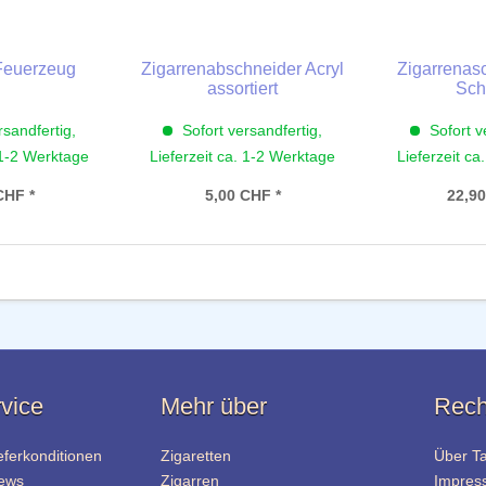
 Feuerzeug
Zigarrenabschneider Acryl
Zigarrenas
assortiert
Sch
rsandfertig,
Sofort versandfertig,
Sofort v
 1-2 Werktage
Lieferzeit ca. 1-2 Werktage
Lieferzeit ca
CHF *
5,00 CHF *
22,90
vice
Mehr über
Rech
eferkonditionen
Zigaretten
Über T
News
Zigarren
Impres