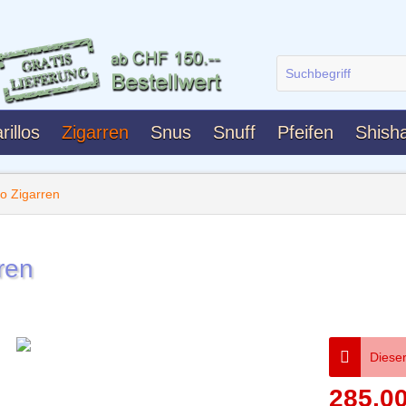
rillos
Zigarren
Snus
Snuff
Pfeifen
Shish
o Zigarren
ren
Dieser
285,0