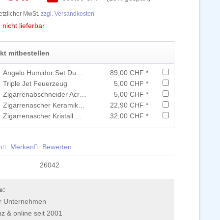
setzlicher MwSt.
zzgl. Versandkosten
icht lieferbar
ekt mitbestellen
Angelo Humidor Set Dunkelbraun
89,00 CHF *
Triple Jet Feuerzeug
5,00 CHF *
Zigarrenabschneider Acryl assortiert
5,00 CHF *
Zigarrenascher Keramik Schwarz
22,90 CHF *
Zigarrenascher Kristall Grau
32,00 CHF *
n
Merken
Bewerten
26042
e:
r Unternehmen
 & online seit 2001