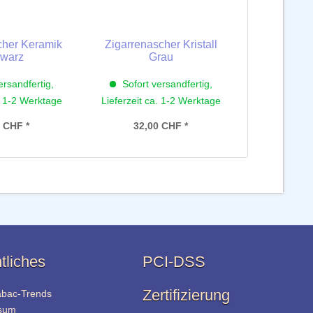
cher Keramik
Zigarrenascher Kristall
warz
Grau
ersandfertig,
Sofort versandfertig,
. 1-2 Werktage
Lieferzeit ca. 1-2 Werktage
 CHF *
32,00 CHF *
tliches
PCI-DSS
Zertifizierung
abac-Trends
sum