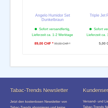
Angelo Humidor Set
Triple Jet
Dunkelbraun
Sofort versandfertig,
Sofort ve
Lieferzeit ca. 1-2 Werktage
Lieferzeit ca.
89,00 CHF *
5,00 
99,00 CHF *
Tabac-Trends Newsletter
Kundenser
Versand- und Li
Jetzt den kostenlosen Newsletter von
Tabac-Trends 
Tabac-Trends abonnieren und keine