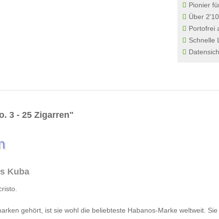
Pionier fü
Über 2'10
Portofrei
Schnelle 
Datensich
. 3 - 25 Zigarren"
n
us Kuba
risto.
rken gehört, ist sie wohl die beliebteste Habanos-Marke weltweit. Sie