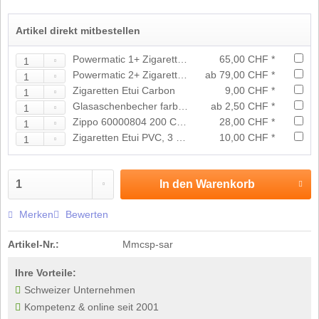
Artikel direkt mitbestellen
Powermatic 1+ Zigarettenmaschine manuell
65,00 CHF *
Powermatic 2+ Zigarettenmaschine
ab 79,00 CHF *
Zigaretten Etui Carbon
9,00 CHF *
Glasaschenbecher farbig 11cm
ab 2,50 CHF *
Zippo 60000804 200 Chrome Brushed
28,00 CHF *
Zigaretten Etui PVC, 3 Stk.
10,00 CHF *
In den
Warenkorb
Merken
Bewerten
Artikel-Nr.:
Mmcsp-sar
Ihre Vorteile:
Schweizer Unternehmen
Kompetenz & online seit 2001