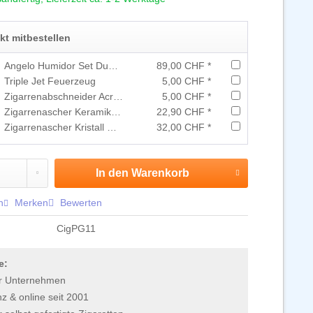
ekt mitbestellen
Angelo Humidor Set Dunkelbraun
89,00 CHF *
Triple Jet Feuerzeug
5,00 CHF *
Zigarrenabschneider Acryl assortiert
5,00 CHF *
Zigarrenascher Keramik Schwarz
22,90 CHF *
Zigarrenascher Kristall Grau
32,00 CHF *
In den
Warenkorb
n
Merken
Bewerten
CigPG11
e:
r Unternehmen
 & online seit 2001