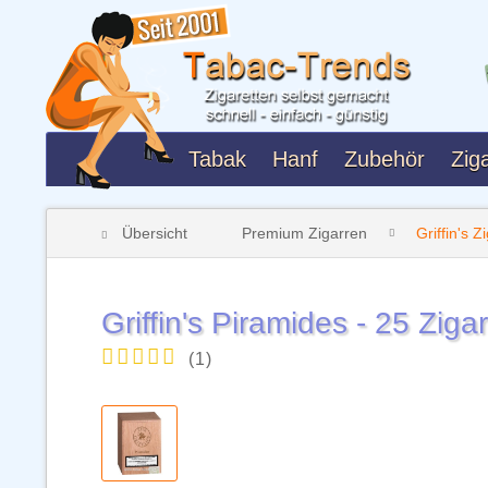
Tabak
Hanf
Zubehör
Ziga
Übersicht
Premium Zigarren
Griffin's Z
Griffin's Piramides - 25 Ziga
(
1
)