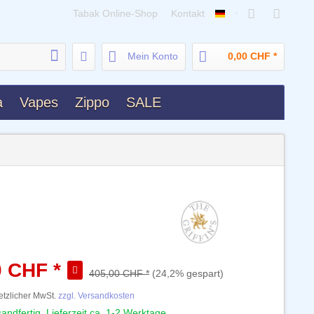
Tabak Online-Shop
Kontakt
Deutsch
Mein Konto
0,00 CHF *
a
Vapes
Zippo
SALE
0 CHF *
405,00 CHF *
(24,2% gespart)
setzlicher MwSt.
zzgl. Versandkosten
andfertig, Lieferzeit ca. 1-2 Werktage