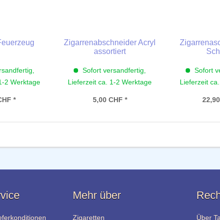
 Feuerzeug
Zigarrenabschneider Acryl
Zigarrenas
assortiert
Sch
rsandfertig,
Sofort versandfertig,
Sofort v
 1-2 Werktage
Lieferzeit ca. 1-2 Werktage
Lieferzeit ca
CHF *
5,00 CHF *
22,90
vice
Mehr über
Rech
eferkonditionen
Zigaretten
Über T