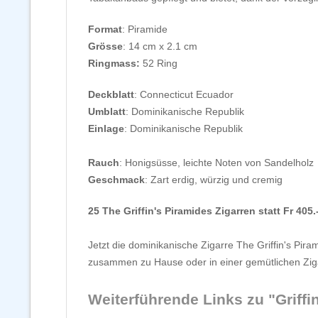
Format
: Piramide
Grösse
: 14 cm x 2.1 cm
Ringmass:
52 Ring
Deckblatt
: Connecticut Ecuador
Umblatt
: Dominikanische Republik
Einlage
: Dominikanische Republik
Rauch
: Honigsüsse, leichte Noten von Sandelholz
Geschmack
: Zart erdig, würzig und cremig
25 The Griffin's Piramides Zigarren statt Fr 405.-
Jetzt die dominikanische Zigarre The Griffin's Pi
zusammen zu Hause oder in einer gemütlichen Zig
Weiterführende Links zu "Griffin