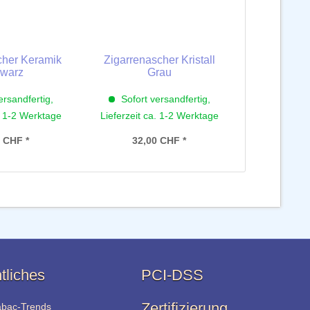
cher Keramik
Zigarrenascher Kristall
warz
Grau
ersandfertig,
Sofort versandfertig,
. 1-2 Werktage
Lieferzeit ca. 1-2 Werktage
 CHF *
32,00 CHF *
tliches
PCI-DSS
Zertifizierung
abac-Trends