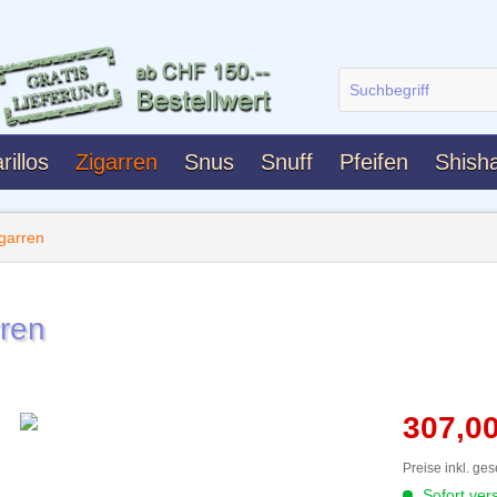
rillos
Zigarren
Snus
Snuff
Pfeifen
Shish
igarren
rren
307,0
Preise inkl. ge
Sofort vers