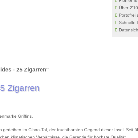
Pionier fü
Über 2'10
Portofrei
Schnelle 
Datensich
ides - 25 Zigarren"
25 Zigarren
renmarke Griffins.
es gedeihen im Cibao-Tal, der fruchtbarsten Gegend dieser Insel. Seit ü
en klimatischen Verhältnisse, die Garantie für höchste Qualität.