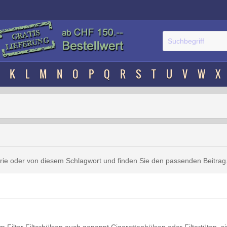
K
L
M
N
O
P
Q
R
S
T
U
V
W
X
orie oder von diesem Schlagwort und finden Sie den passenden Beitrag