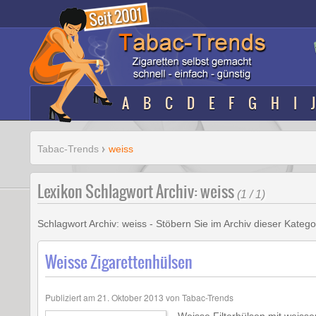
A
B
C
D
E
F
G
H
I
J
Tabac-Trends
weiss
Lexikon Schlagwort Archiv: weiss
(1 / 1)
Schlagwort Archiv:
weiss
- Stöbern Sie im Archiv dieser Kateg
Weisse Zigarettenhülsen
Publiziert am
21. Oktober 2013
von
Tabac-Trends