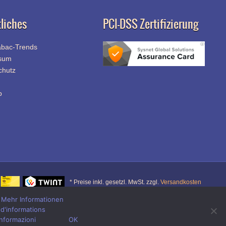
liches
PCI-DSS Zertifizierung
abac-Trends
sum
chutz
p
* Preise inkl. gesetzl. MwSt. zzgl.
Versandkosten
.
Mehr Informationen
 d'informations
r
informazioni
OK