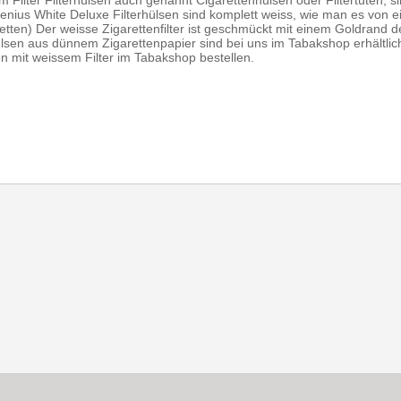
m Filter Filterhülsen auch genannt Cigarettenhülsen oder Filtertüten, 
enius White Deluxe Filterhülsen sind komplett weiss, wie man es von 
aretten) Der weisse Zigarettenfilter ist geschmückt mit einem Goldrand
hülsen aus dünnem Zigarettenpapier sind bei uns im Tabakshop erhältlic
n mit weissem Filter im Tabakshop bestellen.