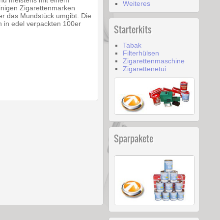
sind meistens mit einem
Weiteres
einigen Zigarettenmarken
 der das Mundstück umgibt. Die
h in edel verpackten 100er
Starterkits
Tabak
Filterhülsen
Zigarettenmaschine
Zigarettenetui
Sparpakete