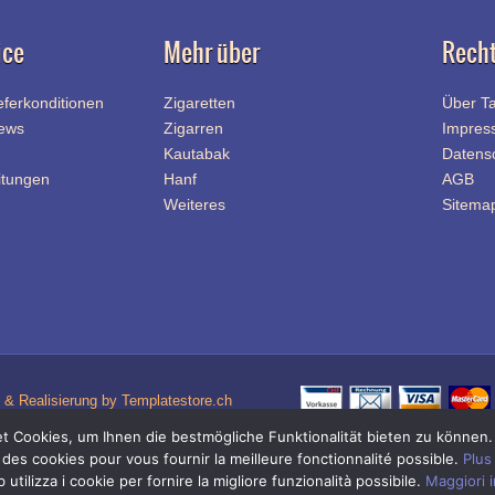
ice
Mehr über
Recht
eferkonditionen
Zigaretten
Über T
News
Zigarren
Impres
Kautabak
Datens
itungen
Hanf
AGB
Weiteres
Sitema
& Realisierung by Templatestore.ch
 Cookies, um Ihnen die bestmögliche Funktionalität bieten zu können
Quick-Link Navigation
 des cookies pour vous fournir la meilleure fonctionnalité possible.
Plus
Zigaretten Shop
|
Zigi Shop
|
Tabak Shop
Online-Shop für Zigaretten Tabak / Zigi Tabak und Zigaretten Zubehör / Zigi Zubehö
utilizza i cookie per fornire la migliore funzionalità possibile.
Maggiori 