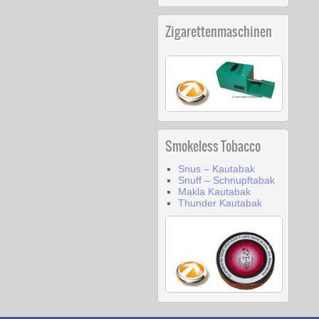
Zigarettenmaschinen
Smokeless Tobacco
Snus – Kautabak
Snuff – Schnupftabak
Makla Kautabak
Thunder Kautabak