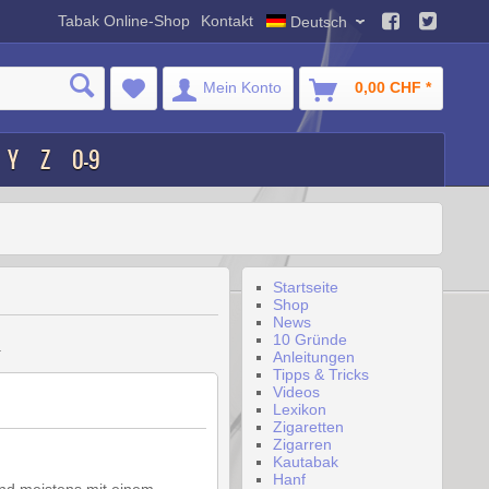
Tabak Online-Shop
Kontakt
Deutsch
Mein Konto
0,00 CHF *
Y
Z
0-9
Startseite
Shop
News
10 Gründe
.
Anleitungen
Tipps & Tricks
Videos
Lexikon
Zigaretten
Zigarren
Kautabak
Hanf