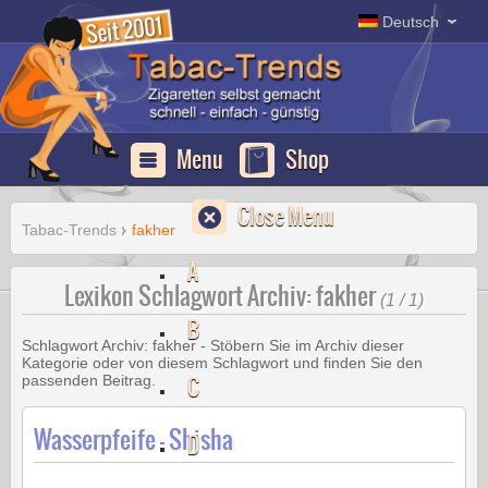
Deutsch
Menu
Shop
Close Menu
Tabac-Trends
fakher
A
Lexikon Schlagwort Archiv: fakher
(1 / 1)
B
Schlagwort Archiv:
fakher
- Stöbern Sie im Archiv dieser
Kategorie oder von diesem Schlagwort und finden Sie den
C
passenden Beitrag.
Wasserpfeife – Shisha
D