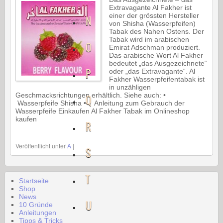
Extravagante Al Fakher ist
einer der grössten Hersteller
N
von Shisha (Wasserpfeifen)
Tabak des Nahen Ostens. Der
Tabak wird im arabischen
O
Emirat Adschman produziert.
Das arabische Wort Al Fakher
bedeutet „das Ausgezeichnete“
P
oder „das Extravagante“. Al
Fakher Wasserpfeifentabak ist
in unzähligen
Geschmacksrichtungen erhältlich. Siehe auch: •
Q
Wasserpfeife Shisha • Anleitung zum Gebrauch der
Wasserpfeife Einkaufen Al Fakher Tabak im Onlineshop
kaufen
R
Veröffentlicht unter
A
|
S
T
Startseite
Shop
News
U
10 Gründe
Anleitungen
Tipps & Tricks