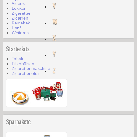
Videos
V
Lexikon
Zigaretten
Zigarren
W
Kautabak
Hanf
Weiteres
X
Starterkits
Y
Tabak
Filterhülsen
Z
Zigarettenmaschine
Zigarettenetui
0-9
Sparpakete