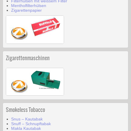
Filterhülsen mit weissem Filter
Mentholfilterhülsen
Zigarettenpapier
Zigarettenmaschinen
Smokeless Tobacco
Snus – Kautabak
Snuff – Schnupftabak
Makla Kautabak