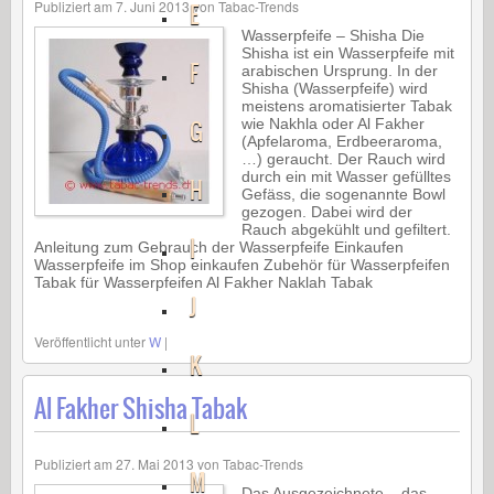
Publiziert am
7. Juni 2013
von
Tabac-Trends
E
Wasserpfeife – Shisha Die
Shisha ist ein Wasserpfeife mit
F
arabischen Ursprung. In der
Shisha (Wasserpfeife) wird
meistens aromatisierter Tabak
G
wie Nakhla oder Al Fakher
(Apfelaroma, Erdbeeraroma,
…) geraucht. Der Rauch wird
durch ein mit Wasser gefülltes
H
Gefäss, die sogenannte Bowl
gezogen. Dabei wird der
Rauch abgekühlt und gefiltert.
I
Anleitung zum Gebrauch der Wasserpfeife Einkaufen
Wasserpfeife im Shop einkaufen Zubehör für Wasserpfeifen
Tabak für Wasserpfeifen Al Fakher Naklah Tabak
J
Veröffentlicht unter
W
|
K
Al Fakher Shisha Tabak
L
Publiziert am
27. Mai 2013
von
Tabac-Trends
M
Das Ausgezeichnete – das