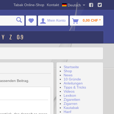
Tabak Online-Shop
Kontakt
Deutsch
Mein Konto
0,00 CHF *
Y
Z
0-9
Startseite
Shop
News
10 Gründe
passenden Beitrag.
Anleitungen
Tipps & Tricks
Videos
Lexikon
Zigaretten
Zigarren
Kautabak
Hanf