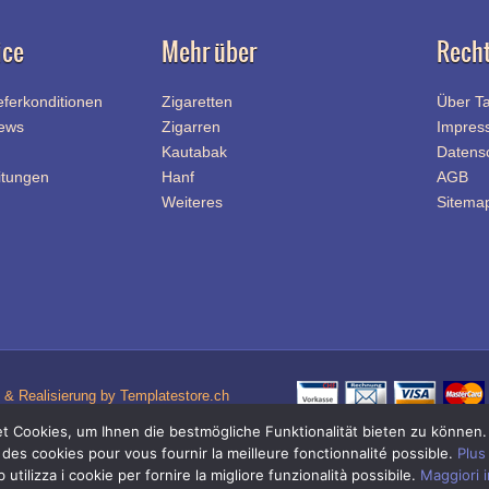
ice
Mehr über
Recht
eferkonditionen
Zigaretten
Über T
News
Zigarren
Impres
Kautabak
Datens
itungen
Hanf
AGB
Weiteres
Sitema
& Realisierung by Templatestore.ch
 Cookies, um Ihnen die bestmögliche Funktionalität bieten zu können
Quick-Link Navigation
 des cookies pour vous fournir la meilleure fonctionnalité possible.
Plus
Zigaretten Shop
|
Zigi Shop
|
Tabak Shop
Online-Shop für Zigaretten Tabak / Zigi Tabak und Zigaretten Zubehör / Zigi Zubehö
utilizza i cookie per fornire la migliore funzionalità possibile.
Maggiori 