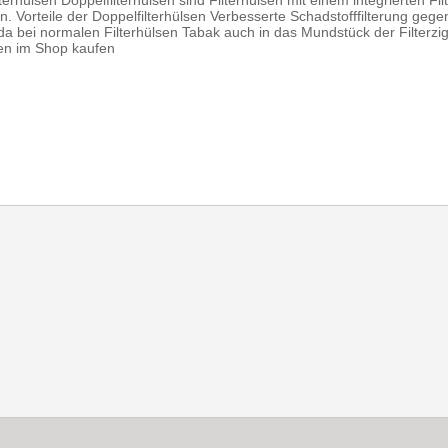
erhülsen Doppelfilterhülsen sind Filterhülsen mit einem integrierten Fil
sen. Vorteile der Doppelfilterhülsen Verbesserte Schadstofffilterung g
a bei normalen Filterhülsen Tabak auch in das Mundstück der Filterziga
sen im Shop kaufen