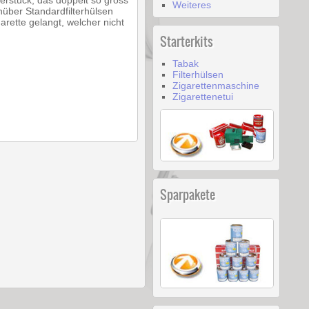
terstück, das doppelt so gross
Weiteres
egenüber Standardfilterhülsen
rette gelangt, welcher nicht
Starterkits
Tabak
Filterhülsen
Zigarettenmaschine
Zigarettenetui
Sparpakete