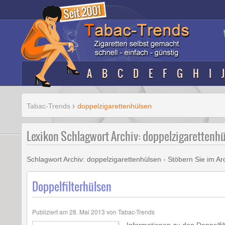
A
B
C
D
E
F
G
H
I
J
Tabac-Trends
doppelzigarettenhülsen
Lexikon Schlagwort Archiv: doppelzigarettenh
Schlagwort Archiv:
doppelzigarettenhülsen
- Stöbern Sie im Ar
Doppelfilterhülsen
Publiziert am
28. Mai 2013
von
Tabac-Trends