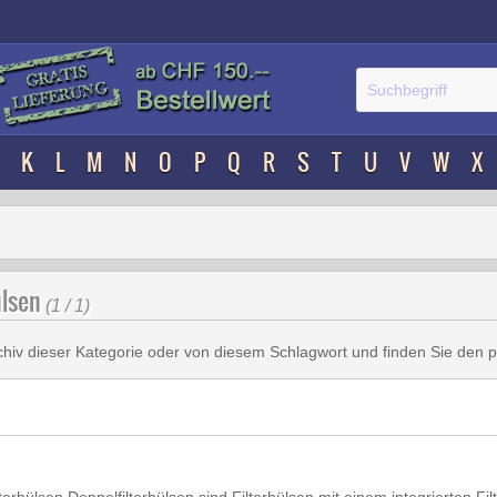
K
L
M
N
O
P
Q
R
S
T
U
V
W
X
ülsen
(1 / 1)
chiv dieser Kategorie oder von diesem Schlagwort und finden Sie den 