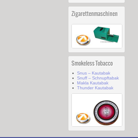
Zigarettenmaschinen
Smokeless Tobacco
Snus – Kautabak
Snuff – Schnupftabak
Makla Kautabak
Thunder Kautabak