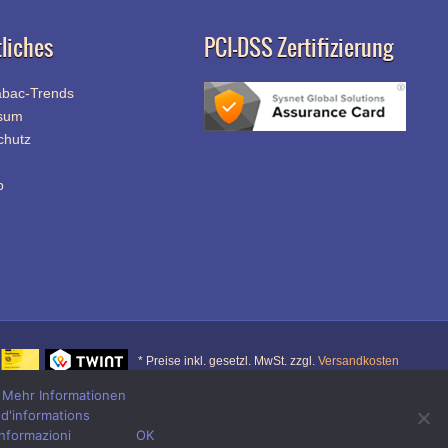
liches
PCI-DSS Zertifizierung
abac-Trends
sum
chutz
p
* Preise inkl. gesetzl. MwSt. zzgl.
Versandkosten
.
Mehr Informationen
 d'informations
r
informazioni
OK