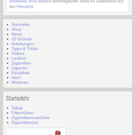
smokeless
,
snus
,
tobacco
verschlagwortet. Setze ein Lesezeichen auf
den
Permalink
.
Startseite
Shop
News
10 Gründe
Anleitungen
Tipps & Tricks
Videos
Lexikon
Zigaretten
Zigarren
Kautabak
Hanf
Weiteres
Starterkits
Tabak
Filterhülsen
Zigarettenmaschine
Zigarettenetui