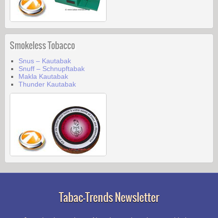
Smokeless Tobacco
Snus – Kautabak
Snuff – Schnupftabak
Makla Kautabak
Thunder Kautabak
Tabac-Trends Newsletter