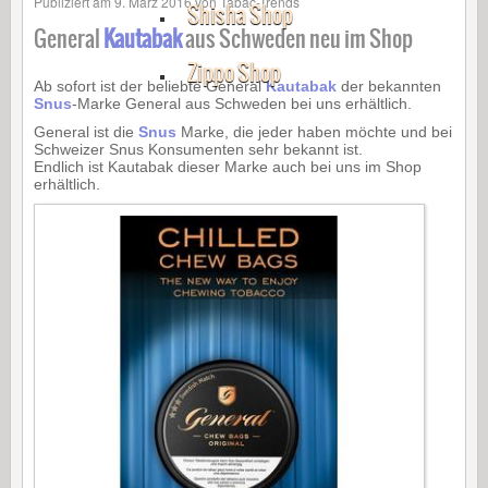
Publiziert am
9. März 2016
von
Tabac-Trends
Shisha Shop
General
Kautabak
aus Schweden neu im Shop
Zippo Shop
Ab sofort ist der beliebte General
Kautabak
der bekannten
Snus
-Marke General aus Schweden bei uns erhältlich.
General ist die
Snus
Marke, die jeder haben möchte und bei
Schweizer Snus Konsumenten sehr bekannt ist.
Endlich ist Kautabak dieser Marke auch bei uns im Shop
erhältlich.