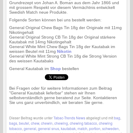
Grundrezept von Johan A. Boman aus dem Jahr 1866 und
mit grossem Respekt vor diesem Vermächtnis entwickelt
Swedish Match neue Produkte.
Folgende Sorten können bei uns bestellt werden:
General Original Chew Bags Tin 18g der Originale mit 11mg
Nikotingehalt
General Original Strong CB Tin 18g der Original stärkere
Kautabak mit 14mg Nikotingehalt
General White Mint Chew Bags Tin 18g der Kautabak im
weissen Beutel mit 11mg
Nikotin
General White Mint Strong CB Tin 18g die Strong Version
des weissen Kautabaks
General Kautabak im
Shop
bestellen
Bei Fragen oder für weitere Informationen zum Beitrag
"General Kautabak lieferbar" stehen wir Ihnen
selbstverständlich gerne beratend zur Seite. Kontaktieren
Sie uns ganz unverbindlich, wir beraten Sie gerne.
Dieser Beitrag wurde unter
Tabac-Trends News
abgelegt und mit
bag
,
bags
,
beutel
,
chew
,
chewin
,
chewing
,
chewing tabacco
,
chewing
tobacco
,
general
,
general snus
,
kautabak
,
match
,
portion
,
schweden
,