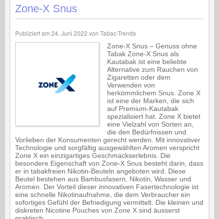
Zone-X Snus
Publiziert am
24. Juni 2022
von
Tabac-Trends
Zone-X Snus – Genuss ohne
Tabak Zone-X Snus als
Kautabak ist eine beliebte
Alternative zum Rauchen von
Zigaretten oder dem
Verwenden von
herkömmlichem Snus. Zone X
ist eine der Marken, die sich
auf Premium-Kautabak
spezialisiert hat. Zone X bietet
eine Vielzahl von Sorten an,
die den Bedürfnissen und
Vorlieben der Konsumenten gerecht werden. Mit innovativer
Technologie und sorgfältig ausgewählten Aromen verspricht
Zone X ein einzigartiges Geschmackserlebnis. Die
besondere Eigenschaft von Zone-X Snus besteht darin, dass
er in tabakfreien Nikotin-Beuteln angeboten wird. Diese
Beutel bestehen aus Bambusfasern, Nikotin, Wasser und
Aromen. Der Vorteil dieser innovativen Fasertechnologie ist
eine schnelle Nikotinaufnahme, die dem Verbraucher ein
sofortiges Gefühl der Befriedigung vermittelt. Die kleinen und
diskreten Nicotine Pouches von Zone X sind äusserst
praktisch …