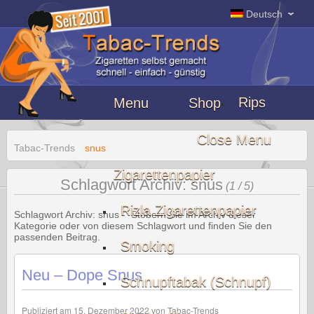
Erfurt
Deutsch
Apotheke
Deutschland
Rips
Menu
Shop
Close Menu
Tabac-Trends
snus
Zigarettenpapier
Schlagwort Archiv: snus
(1 / 5)
Rizla Zigarettenpapier
Schlagwort Archiv:
snus
- Stöbern Sie im Archiv dieser
Kategorie oder von diesem Schlagwort und finden Sie den
passenden Beitrag.
Smoking
Neu – Dope Snus
Schnupftabak (Schnupf)
Publiziert am
15. Dezember 2022
von
Tabac-Trends