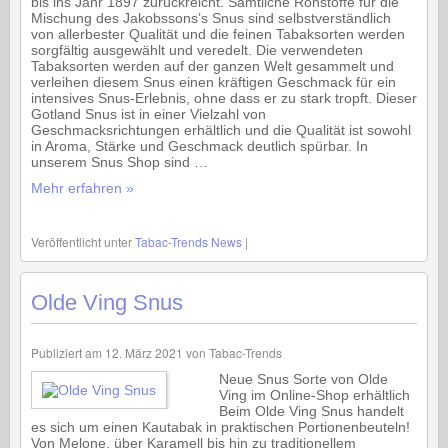
bis ins Jahr 1897 zurückreicht. Sämtliche Rohstoffe für die
Mischung des Jakobssons’s Snus sind selbstverständlich
von allerbester Qualität und die feinen Tabaksorten werden
sorgfältig ausgewählt und veredelt. Die verwendeten
Tabaksorten werden auf der ganzen Welt gesammelt und
verleihen diesem Snus einen kräftigen Geschmack für ein
intensives Snus-Erlebnis, ohne dass er zu stark tropft. Dieser
Gotland Snus ist in einer Vielzahl von
Geschmacksrichtungen erhältlich und die Qualität ist sowohl
in Aroma, Stärke und Geschmack deutlich spürbar. In
unserem Snus Shop sind …
Mehr erfahren »
Veröffentlicht unter
Tabac-Trends News
|
Olde Ving Snus
Publiziert am
12. März 2021
von
Tabac-Trends
Neue Snus Sorte von Olde
Ving im Online-Shop erhältlich
Beim Olde Ving Snus handelt
es sich um einen Kautabak in praktischen Portionenbeuteln!
Von Melone, über Karamell bis hin zu traditionellem