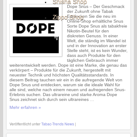
Shisha Shop
Dope Snus – Der Geschmack
der Zukunft ohne Tabak
Zippo Shop
Entdecken Sie die neu im
Online-Shop erhältliche Snus
Sorte Dope Snus als tabakfreie
Nikotin-Beutel für den
diskreten Genuss. In einer
Welt, die ständig im Wandel ist
und in der Innovation an erster
Stelle steht, ist es kein Wunder,
dass auch Produkte für den
täglichen Gebrauch immer
weiterentwickelt werden. Dope ist eine Marke, die genau das
verkörpert – Produkte für die Zukunft, hergestellt mit
neuester Technik und höchsten Qualitätsstandards. In
diesem Beitrag tauchen wir ein in die aufregende Welt von
Dope Snus und entdecken, warum sie die ideale Wahl für
alle sind, welche nach einem neuen und aufregenden Snus-
Erlebnis suchen. Das ultrareine und starke Aroma Dope
Snus zeichnet sich durch sein ultrareines …
Mehr erfahren »
Veröffentlicht unter
Tabac-Trends News
|