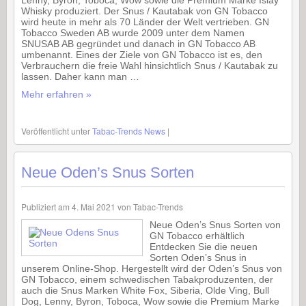
Lenny, Byron, Toboca, Wow sowie die Premium Marke Islay
Whisky produziert. Der Snus / Kautabak von GN Tobacco
wird heute in mehr als 70 Länder der Welt vertrieben. GN
Tobacco Sweden AB wurde 2009 unter dem Namen
SNUSAB AB gegründet und danach in GN Tobacco AB
umbenannt. Eines der Ziele von GN Tobacco ist es, den
Verbrauchern die freie Wahl hinsichtlich Snus / Kautabak zu
lassen. Daher kann man …
Mehr erfahren »
Veröffentlicht unter
Tabac-Trends News
|
Neue Oden’s Snus Sorten
Publiziert am
4. Mai 2021
von
Tabac-Trends
Neue Oden’s Snus Sorten von
GN Tobacco erhältlich
Entdecken Sie die neuen
Sorten Oden’s Snus in
unserem Online-Shop. Hergestellt wird der Oden’s Snus von
GN Tobacco, einem schwedischen Tabakproduzenten, der
auch die Snus Marken White Fox, Siberia, Olde Ving, Bull
Dog, Lenny, Byron, Toboca, Wow sowie die Premium Marke