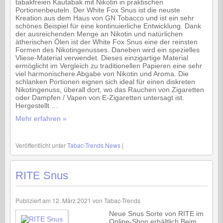
tabakfreien Kautabak mit Nikotin in praktischen
Portionenbeuteln. Der White Fox Snus ist die neuste
Kreation aus dem Haus von GN Tobacco und ist ein sehr
schönes Beispiel für eine kontinuierliche Entwicklung. Dank
der ausreichenden Menge an Nikotin und natürlichen
ätherischen Ölen ist der White Fox Snus eine der reinsten
Formen des Nikotingenusses. Daneben wird ein spezielles
Vliese-Material verwendet. Dieses einzigartige Material
ermöglicht im Vergleich zu traditionellen Papieren eine sehr
viel harmonischere Abgabe von Nikotin und Aroma. Die
schlanken Portionen eignen sich ideal für einen diskreten
Nikotingenuss, überall dort, wo das Rauchen von Zigaretten
oder Dampfen / Vapen von E-Zigaretten untersagt ist.
Hergestellt …
Mehr erfahren »
Veröffentlicht unter
Tabac-Trends News
|
RITE Snus
Publiziert am
12. März 2021
von
Tabac-Trends
Neue Snus Sorte von RITE im
Online-Shop erhältlich Beim