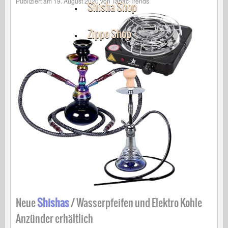
Publiziert am
19. August 2020
von
Tabac-Trends
Shisha Shop
Zippo Shop
Neue
Shishas
/ Wasserpfeifen und Elektro Kohle
Anzünder erhältlich