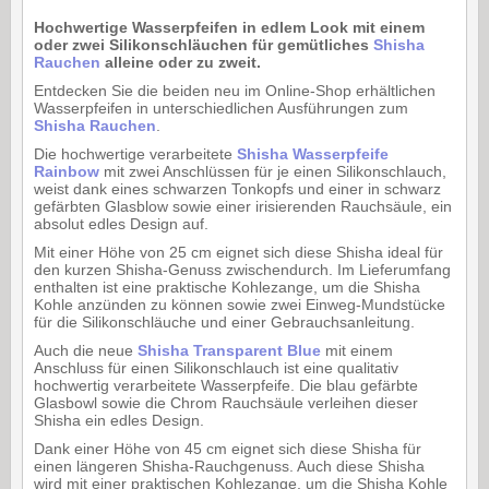
Hochwertige Wasserpfeifen in edlem Look mit einem
oder zwei Silikonschläuchen für gemütliches
Shisha
Rauchen
alleine oder zu zweit.
Entdecken Sie die beiden neu im Online-Shop erhältlichen
Wasserpfeifen in unterschiedlichen Ausführungen zum
Shisha
Rauchen
.
Die hochwertige verarbeitete
Shisha Wasserpfeife
Rainbow
mit zwei Anschlüssen für je einen Silikonschlauch,
weist dank eines schwarzen Tonkopfs und einer in schwarz
gefärbten Glasblow sowie einer irisierenden Rauchsäule, ein
absolut edles Design auf.
Mit einer Höhe von 25 cm eignet sich diese Shisha ideal für
den kurzen Shisha-Genuss zwischendurch. Im Lieferumfang
enthalten ist eine praktische Kohlezange, um die Shisha
Kohle anzünden zu können sowie zwei Einweg-Mundstücke
für die Silikonschläuche und einer Gebrauchsanleitung.
Auch die neue
Shisha Transparent Blue
mit einem
Anschluss für einen Silikonschlauch ist eine qualitativ
hochwertig verarbeitete Wasserpfeife. Die blau gefärbte
Glasbowl sowie die Chrom Rauchsäule verleihen dieser
Shisha ein edles Design.
Dank einer Höhe von 45 cm eignet sich diese Shisha für
einen längeren Shisha-Rauchgenuss. Auch diese Shisha
wird mit einer praktischen Kohlezange, um die Shisha Kohle