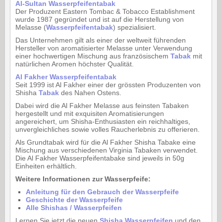
Al-Sultan Wasserpfeifentabak
Der Produzent Eastern Tombac & Tobacco Establishment
wurde 1987 gegründet und ist auf die Herstellung von
Melasse (
Wasserpfeifentabak
) spezialisiert.
Das Unternehmen gilt als einer der weltweit führenden
Hersteller von aromatisierter Melasse unter Verwendung
einer hochwertigen Mischung aus französischem
Tabak
mit
natürlichen Aromen höchster Qualität.
Al Fakher Wasserpfeifentabak
Seit 1999 ist Al Fakher einer der grössten Produzenten von
Shisha
Tabak
des Nahen Ostens.
Dabei wird die Al Fakher Melasse aus feinsten Tabaken
hergestellt und mit exquisiten Aromatisierungen
angereichert, um Shisha-Enthusiasten ein reichhaltiges,
unvergleichliches sowie volles Raucherlebnis zu offerieren.
Als Grundtabak wird für die Al Fakher Shisha Tabake eine
Mischung aus verschiedenen Virginia Tabaken verwendet.
Die Al Fakher Wasserpfeifentabake sind jeweils in 50g
Einheiten erhältlich.
Weitere Informationen zur Wasserpfeife:
Anleitung für den Gebrauch der Wasserpfeife
Geschichte der Wasserpfeife
Alle Shishas / Wasserpfeifen
Lernen Sie jetzt die neuen
Shisha Wasserpfeifen
und den