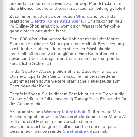
anzünden zu können sowie zwei Einweg-Mundstücken für
die Silikonschläuche und einer Gebrauchsanleitung geliefert.
Zusammen mit den beiden neuen
Shishas
ist auch der
praktische
Elektro Kohle Anzünder
für Shishakohlen neu
im Online-Shop erhältlich, womit sich Wasserpfeifenkohle
ganz einfach anzünden lässt.
Der 1000 Watt leistungsstarke Kohleanzünder der Marke
Starsmoke inklusive Schutzgitter und Antihaft-Beschichtung
lässt dank 5-stufigem Temperaturregler Shishakohle
innerhalb kürzester Zeit aufglühen. Eine Kontrollleuchte
sowie ein Überhitzungs- und Überspannschutz sorgen für
zusätzliche Sicherheit.
In der Sparte «Wasserpfeifen Shisha Zubehör» unseres
Online-Shops finden Sie Shishakohle mit verschiedenen
Durchmessern sowie weitere praktische Feuerzeuge zum
Entzünden der Kohle.
Ebenfalls finden Sie in diesem Bereich auch ein Sieb für die
Wasserpfeife und falls notwendig Tonköpfe als Ersatzteile für
die Wasserpfeife.
Als aromatischen
Wasserpfeifentabak
für Ihre neue Mini-
Shisha empfehlen wir die Wasserpfeifentabake der Marke Al-
Sultan und Al Fakher, die in verschiedenen
Geschmacksrichtungen erhältlich sind, so dass für jeden
Geschmack, der passende
Shishatabak
dabei ist.