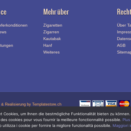
ice
Mehr über
Recht
eferkonditionen
Zigaretten
Über T
News
Zigarren
Impres
Kautabak
Datens
itungen
Hanf
AGB
Weiteres
Sitema
& Realisierung by Templatestore.ch
 Cookies, um Ihnen die bestmögliche Funktionalität bieten zu können
Quick-Link Navigation
 des cookies pour vous fournir la meilleure fonctionnalité possible.
Plus
igaretten Shop
|
Zigi Shop
|
Tabak Shop
|
Grinder
|
Zigarettenhülsen
|
Aktivkohlefilt
Online-Shop für Zigaretten Tabak / Zigi Tabak und Zigaretten Zubehör / Zigi Zubehö
utilizza i cookie per fornire la migliore funzionalità possibile.
Maggiori 