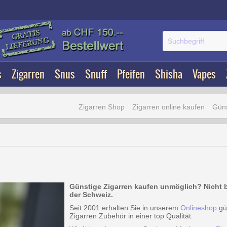
s
Zigarren
Snus
Snuff
Pfeifen
Shisha
Vapes
Zigarren Shop
Zigarren online kaufen
Güns
Günstige Zigarren kaufen unmöglich?
Nicht 
der Schweiz.
Seit 2001 erhalten Sie in unserem
Onlineshop
gün
Zigarren Zubehör in einer top Qualität.