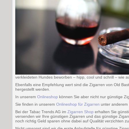
verkleideten Hundes beworben – hipp, cool und schrill – wie 
Ebenfalls eine Empfehlung wert sind die Zigarren von Old Bast
hergestellt werden.
In unserem
Onlineshop
können Sie aber nicht nur günstige Zi
Sie finden in unserem
Onlineshop für Zigarren
unter anderem
Bei der Tabac Trends AG im
Zigarren Shop
erhalten Sie günst
versenden wir Ihre günstigen Zigarren und das günstige Ziga
noch richtig Geld sparen ohne dabei auf Qualität verzichten z
Nicht umsonst sind wir die erste Anlaufstelle für günstige Zig