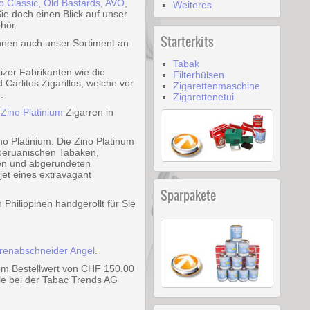
o Classic
,
Old Bastards
,
AVO
,
Weiteres
e doch einen Blick auf unser
hör.
Starterkits
hnen auch unser Sortiment an
Tabak
izer Fabrikanten wie die
Filterhülsen
arlitos Zigarillos, welche vor
Zigarettenmaschine
.
Zigarettenetui
e
Zino Platinium
Zigarren in
o Platinium. Die Zino Platinum
 peruanischen Tabaken,
hen und abgerundeten
et eines extravagant
Sparpakete
Philippinen handgerollt für Sie
rrenabschneider Angel
.
nem Bestellwert von CHF 150.00
ie bei der Tabac Trends AG