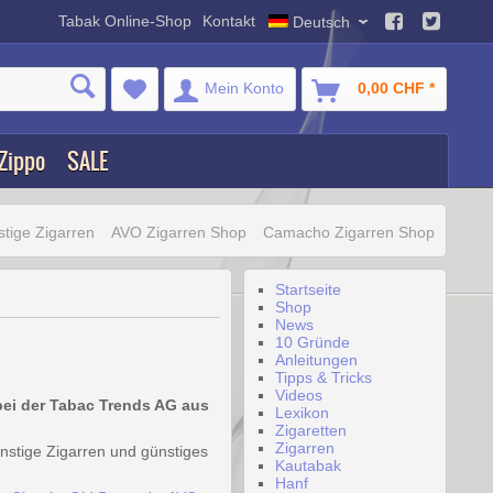
Tabak Online-Shop
Kontakt
Deutsch
Mein Konto
0,00 CHF *
Zippo
SALE
tige Zigarren
AVO Zigarren Shop
Camacho Zigarren Shop
Startseite
Shop
News
10 Gründe
Anleitungen
Tipps & Tricks
Videos
bei der Tabac Trends AG aus
Lexikon
Zigaretten
Zigarren
stige Zigarren und günstiges
Kautabak
Hanf