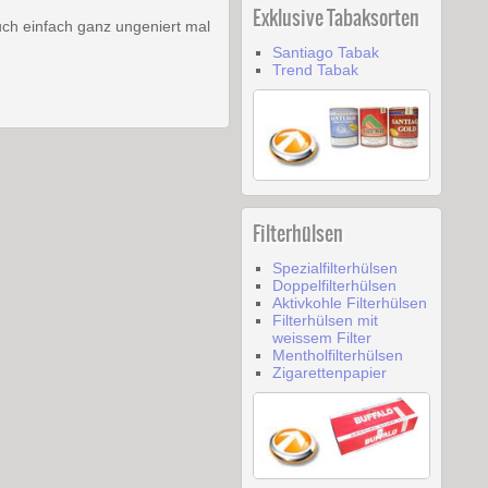
Exklusive Tabaksorten
uch einfach ganz ungeniert mal
Santiago Tabak
Trend Tabak
Filterhülsen
Spezialfilterhülsen
Doppelfilterhülsen
Aktivkohle Filterhülsen
Filterhülsen mit
weissem Filter
Mentholfilterhülsen
Zigarettenpapier