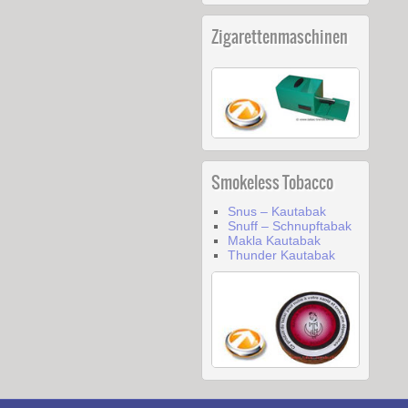
Zigarettenmaschinen
Smokeless Tobacco
Snus – Kautabak
Snuff – Schnupftabak
Makla Kautabak
Thunder Kautabak