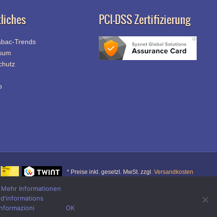
liches
PCI-DSS Zertifizierung
abac-Trends
sum
chutz
p
* Preise inkl. gesetzl. MwSt. zzgl.
Versandkosten
.
Mehr Informationen
 d'informations
er
r
informazioni
OK