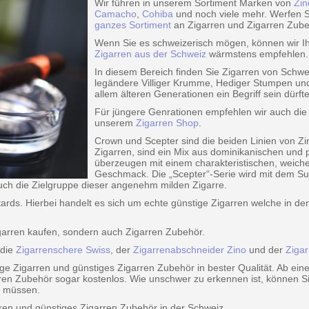
Wir führen in unserem Sortiment Marken von
Zin
Camacho
,
Cohiba
und noch viele mehr. Werfen Si
ganzes Sortiment
an Zigarren und Zigarren Zube
Wenn Sie es schweizerisch mögen, können wir I
Zigarren aus der Schweiz
wärmstens empfehlen.
In diesem Bereich finden Sie Zigarren von Schwe
legändere Villiger Krumme, Hediger Stumpen und C
allem älteren Generationen ein Begriff sein dürfte
Für jüngere Genrationen empfehlen wir auch di
unserem
Zigarren Shop
.
Crown und Scepter sind die beiden Linien von Zin
Zigarren, sind ein Mix aus dominikanischen und
überzeugen mit einem charakteristischen, weic
Geschmack. Die „Scepter“-Serie wird mit dem Suj
auch die Zielgruppe dieser angenehm milden Zigarre.
ards. Hierbei handelt es sich um echte günstige Zigarren welche in den 
garren kaufen, sondern auch Zigarren Zubehör.
 die
Zigarrenschere Swiss
, der
Zigarrenabschneider Zino
und der
Ziga
ige Zigarren und günstiges Zigarren Zubehör in bester Qualität. Ab ei
rren Zubehör sogar kostenlos. Wie unschwer zu erkennen ist, können S
u müssen.
arren und günstiges Zigarren Zubehör in der Schweiz.