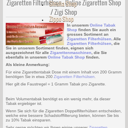
Zigaretten Filterhülsen – Online Zigaretten Shop
Shisha Shop
/ Zigi Shop
Zippo Shop
In unserem
Online Tabak
Shop
finden Sie auch ein
grosses Sortiment an
Zigaretten Filterhülsen
. Alle
Zigaretten Filterhülsen
, die
Sie in unserem Sortiment finden, eignen sich
ausgezeichnet für alle
Zigarettenmaschinen
, die Sie
ebenfalls in unserem
Online Tabak Shop
finden.
Als kleine Anmerkung:
Für eine Zigarettentabak Dose mit einem Inhalt von 200 Gramm
benötigen Sie in etwa 200
Zigaretten Filterhülsen
.
Hier gilt die Faustregel = 1 Gramm Tabak pro Zigarette.
Beim Volumentabak benötigt es ein wenig mehr, da dieser
Tabak ergiebiger ist.
Wenn Sie sich für die Zigaretten Doppelfilterhülsen entscheiden,
welche eine bessere Schadstofffilterung bieten, können Sie bis
zu 10% Tabak einsparen.
Sehr gerne möchten wir Ihnen einige unserer
Zigaretten