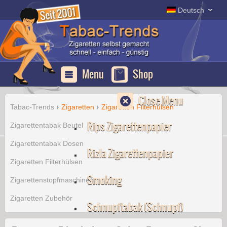
Erfurt
Deutsch
Apotheke
Deutschland
Menu
Shop
Close Menu
Tabac-Trends
Zigaretten
Zigaretten Filterhülsen
Rips Zigarettenpapier
Zigarettentabak Beutel
Zigarettentabak Dosen
Rizla Zigarettenpapier
Zigaretten Filterhülsen
Smoking
Zigarettenstopfmaschinen
Zigaretten Zubehör
Schnupftabak (Schnupf)