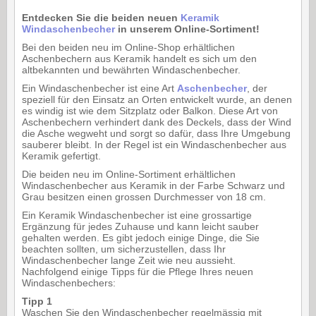
Entdecken Sie die beiden neuen
Keramik
Windaschenbecher
in unserem Online-Sortiment!
Bei den beiden neu im Online-Shop erhältlichen
Aschenbechern aus Keramik handelt es sich um den
altbekannten und bewährten Windaschenbecher.
Ein Windaschenbecher ist eine Art
Aschenbecher
, der
speziell für den Einsatz an Orten entwickelt wurde, an denen
es windig ist wie dem Sitzplatz oder Balkon. Diese Art von
Aschenbechern verhindert dank des Deckels, dass der Wind
die Asche wegweht und sorgt so dafür, dass Ihre Umgebung
sauberer bleibt. In der Regel ist ein Windaschenbecher aus
Keramik gefertigt.
Die beiden neu im Online-Sortiment erhältlichen
Windaschenbecher aus Keramik in der Farbe Schwarz und
Grau besitzen einen grossen Durchmesser von 18 cm.
Ein Keramik Windaschenbecher ist eine grossartige
Ergänzung für jedes Zuhause und kann leicht sauber
gehalten werden. Es gibt jedoch einige Dinge, die Sie
beachten sollten, um sicherzustellen, dass Ihr
Windaschenbecher lange Zeit wie neu aussieht.
Nachfolgend einige Tipps für die Pflege Ihres neuen
Windaschenbechers:
Tipp 1
Waschen Sie den Windaschenbecher regelmässig mit