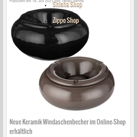
Publiziert am
18. Juli 2021
von
Tabac-Trends
Shisha Shop
Zippo Shop
Neue Keramik Windaschenbecher im Online-Shop
erhältlich