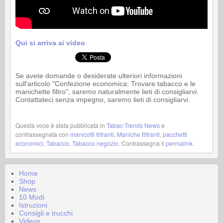
Qui si arriva ai video
Se avete domande o desiderate ulteriori informazioni
sull'articolo "Confezione economica: Trovare tabacco e le
manichette filtro", saremo naturalmente lieti di consigliarvi.
Contattateci senza impegno, saremo lieti di consigliarvi.
Questa voce è stata pubblicata in
Tabac-Trends News
e
contrassegnata con
manicotti filtranti
,
Maniche filtranti
,
pacchetti
economici
,
Tabacco
,
Tabacco negozio
. Contrassegna il
permalink
.
Home
Shop
News
10 Modi
Istruzioni
Consigli e trucchi
Videos