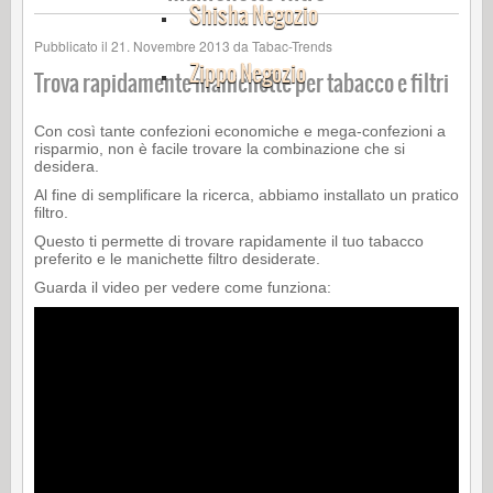
Shisha Negozio
Pubblicato il
21. Novembre 2013
da
Tabac-Trends
Zippo Negozio
Trova rapidamente manichette per tabacco e filtri
Con così tante confezioni economiche e mega-confezioni a
risparmio, non è facile trovare la combinazione che si
desidera.
Al fine di semplificare la ricerca, abbiamo installato un pratico
filtro.
Questo ti permette di trovare rapidamente il tuo tabacco
preferito e le manichette filtro desiderate.
Guarda il video per vedere come funziona: