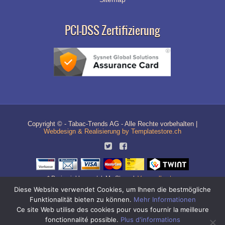
PCI-DSS Zertifizierung
Copyright © - Tabac-Trends AG - Alle Rechte vorbehalten |
Webdesign & Realisierung by Templatestore.ch
* Preise inkl. gesetzl. MwSt. zzgl.
Versandkosten
Diese Website verwendet Cookies, um Ihnen die bestmögliche
Quick-Link Navigation
Funktionalität bieten zu können.
Mehr Informationen
Zigaretten Shop
|
Zigi Shop
|
Tabak Shop
|
Grinder
|
Zigarettenhülsen
|
Online-Shop für Zigaretten Tabak / Zigi Tabak und Zigaretten Zubehör / Zigi
Ce site Web utilise des cookies pour vous fournir la meilleure
Zubehör
Aktivkohlefilter
fonctionnalité possible.
Plus d'informations