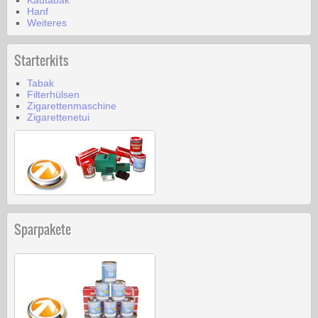
Kautabak
Hanf
Weiteres
Starterkits
Tabak
Filterhülsen
Zigarettenmaschine
Zigarettenetui
Sparpakete