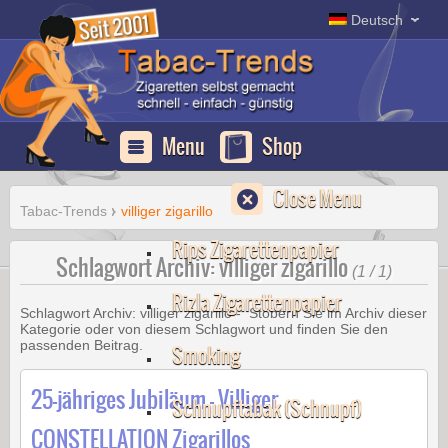
Erfurt
Deutsch
Apotheke
Deutschland
Menu
Shop
Close Menu
Tabac-Trends
villiger zigarillo
Rips Zigarettenpapier
Schlagwort Archiv: villiger zigarillo
(1 / 1)
Rizla Zigarettenpapier
Schlagwort Archiv:
villiger zigarillo
- Stöbern Sie im Archiv dieser
Kategorie oder von diesem Schlagwort und finden Sie den
passenden Beitrag.
Smoking
25-jähriges Jubiläum – Villiger
Schnupftabak (Schnupf)
CONSTELLATION Zigarillos