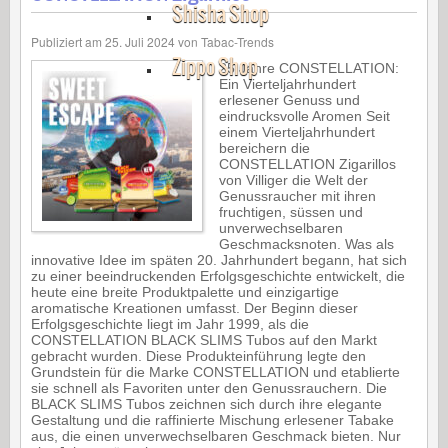
Shisha Shop
Publiziert am
25. Juli 2024
von
Tabac-Trends
Zippo Shop
25 Jahre CONSTELLATION:
Ein Vierteljahrhundert
erlesener Genuss und
eindrucksvolle Aromen Seit
einem Vierteljahrhundert
bereichern die
CONSTELLATION Zigarillos
von Villiger die Welt der
Genussraucher mit ihren
fruchtigen, süssen und
unverwechselbaren
Geschmacksnoten. Was als
innovative Idee im späten 20. Jahrhundert begann, hat sich
zu einer beeindruckenden Erfolgsgeschichte entwickelt, die
heute eine breite Produktpalette und einzigartige
aromatische Kreationen umfasst. Der Beginn dieser
Erfolgsgeschichte liegt im Jahr 1999, als die
CONSTELLATION BLACK SLIMS Tubos auf den Markt
gebracht wurden. Diese Produkteinführung legte den
Grundstein für die Marke CONSTELLATION und etablierte
sie schnell als Favoriten unter den Genussrauchern. Die
BLACK SLIMS Tubos zeichnen sich durch ihre elegante
Gestaltung und die raffinierte Mischung erlesener Tabake
aus, die einen unverwechselbaren Geschmack bieten. Nur