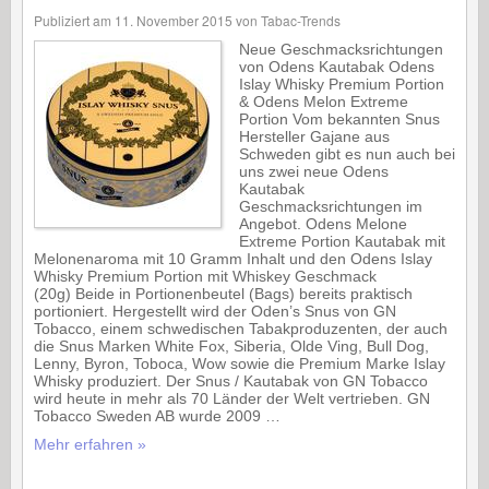
Publiziert am
11. November 2015
von
Tabac-Trends
Neue Geschmacksrichtungen
von Odens Kautabak Odens
Islay Whisky Premium Portion
& Odens Melon Extreme
Portion Vom bekannten Snus
Hersteller Gajane aus
Schweden gibt es nun auch bei
uns zwei neue Odens
Kautabak
Geschmacksrichtungen im
Angebot. Odens Melone
Extreme Portion Kautabak mit
Melonenaroma mit 10 Gramm Inhalt und den Odens Islay
Whisky Premium Portion mit Whiskey Geschmack
(20g) Beide in Portionenbeutel (Bags) bereits praktisch
portioniert. Hergestellt wird der Oden’s Snus von GN
Tobacco, einem schwedischen Tabakproduzenten, der auch
die Snus Marken White Fox, Siberia, Olde Ving, Bull Dog,
Lenny, Byron, Toboca, Wow sowie die Premium Marke Islay
Whisky produziert. Der Snus / Kautabak von GN Tobacco
wird heute in mehr als 70 Länder der Welt vertrieben. GN
Tobacco Sweden AB wurde 2009 …
Mehr erfahren »