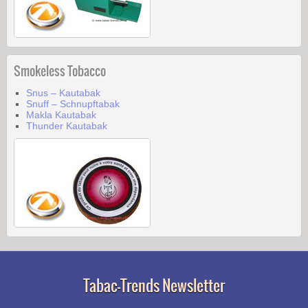
Smokeless Tobacco
Snus – Kautabak
Snuff – Schnupftabak
Makla Kautabak
Thunder Kautabak
Tabac-Trends Newsletter