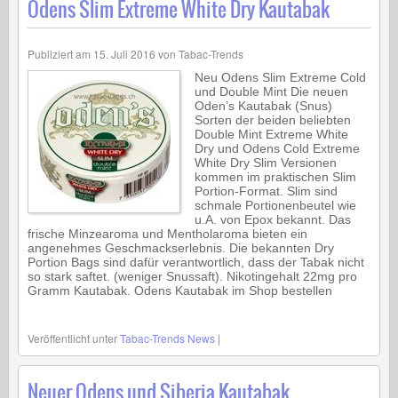
Odens Slim Extreme White Dry Kautabak
Publiziert am
15. Juli 2016
von
Tabac-Trends
Neu Odens Slim Extreme Cold
und Double Mint Die neuen
Oden’s Kautabak (Snus)
Sorten der beiden beliebten
Double Mint Extreme White
Dry und Odens Cold Extreme
White Dry Slim Versionen
kommen im praktischen Slim
Portion-Format. Slim sind
schmale Portionenbeutel wie
u.A. von Epox bekannt. Das
frische Minzearoma und Mentholaroma bieten ein
angenehmes Geschmackserlebnis. Die bekannten Dry
Portion Bags sind dafür verantwortlich, dass der Tabak nicht
so stark saftet. (weniger Snussaft). Nikotingehalt 22mg pro
Gramm Kautabak. Odens Kautabak im Shop bestellen
Veröffentlicht unter
Tabac-Trends News
|
Neuer Odens und Siberia Kautabak