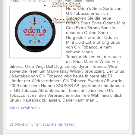
Publiziert am
24. November 2021
von
Tabac-Trends
Shisha Shop
Neue Oden’s Snus Sorte von
GN Tobacco erhältlich
Zippo Shop
Entdecken Sie die neue
Oden’s Snus Sorte Odens Mint
Cold Extra Strong Snus in
unserem Online-Shop.
Hergestellt wird der Oden’s
Mint Cold Extra Strong Snus
von GN Tobacco, einem
schwedischen
Tabakproduzenten, der auch
die Snus Marken White Fox,
Siberia, Olde Ving, Bull Dog, Lenny, Byron, Toboca, Wow
sowie die Premium Marke Islay Whisky produziert. Der Snus
/ Kautabak von GN Tobacco wird heute in mehr als 70
Länder der Welt vertrieben. GN Tobacco Sweden AB wurde
2009 unter dem Namen SNUSAB AB gegründet und danach
in GN Tobacco AB umbenannt. Eines der Ziele von GN
Tobacco ist es, den Verbrauchern die freie Wahl hinsichtlich
Snus / Kautabak zu lassen. Daher kann man …
Mehr erfahren »
Veröffentlicht unter
Tabac-Trends News
|