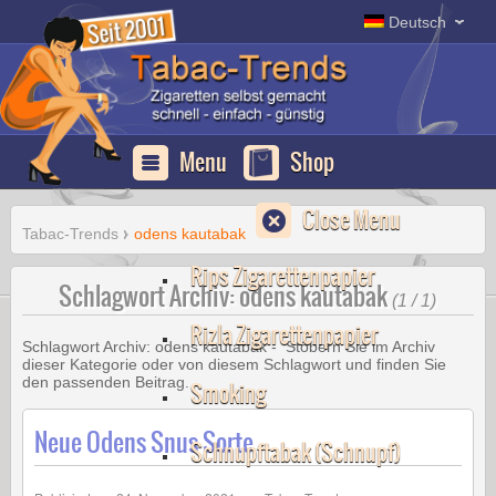
Erfurt
Deutsch
Apotheke
Deutschland
Menu
Shop
Close Menu
Tabac-Trends
odens kautabak
Rips Zigarettenpapier
Schlagwort Archiv: odens kautabak
(1 / 1)
Rizla Zigarettenpapier
Schlagwort Archiv:
odens kautabak
- Stöbern Sie im Archiv
dieser Kategorie oder von diesem Schlagwort und finden Sie
den passenden Beitrag.
Smoking
Neue Odens Snus Sorte
Schnupftabak (Schnupf)