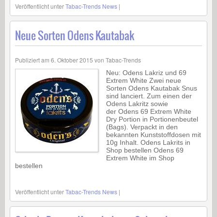
Veröffentlicht unter
Tabac-Trends News
|
Neue Sorten Odens Kautabak
Publiziert am
6. Oktober 2015
von
Tabac-Trends
Neu: Odens Lakriz und 69
Extrem White Zwei neue
Sorten Odens Kautabak Snus
sind lanciert. Zum einen der
Odens Lakritz sowie
der Odens 69 Extrem White
Dry Portion in Portionenbeutel
(Bags). Verpackt in den
bekannten Kunststoffdosen mit
10g Inhalt. Odens Lakrits in
Shop bestellen Odens 69
Extrem White im Shop
bestellen
Veröffentlicht unter
Tabac-Trends News
|