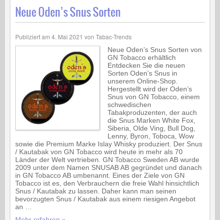
Neue Oden’s Snus Sorten
Publiziert am
4. Mai 2021
von
Tabac-Trends
Neue Oden’s Snus Sorten von
GN Tobacco erhältlich
Entdecken Sie die neuen
Sorten Oden’s Snus in
unserem Online-Shop.
Hergestellt wird der Oden’s
Snus von GN Tobacco, einem
schwedischen
Tabakproduzenten, der auch
die Snus Marken White Fox,
Siberia, Olde Ving, Bull Dog,
Lenny, Byron, Toboca, Wow
sowie die Premium Marke Islay Whisky produziert. Der Snus
/ Kautabak von GN Tobacco wird heute in mehr als 70
Länder der Welt vertrieben. GN Tobacco Sweden AB wurde
2009 unter dem Namen SNUSAB AB gegründet und danach
in GN Tobacco AB umbenannt. Eines der Ziele von GN
Tobacco ist es, den Verbrauchern die freie Wahl hinsichtlich
Snus / Kautabak zu lassen. Daher kann man seinen
bevorzugten Snus / Kautabak aus einem riesigen Angebot
an …
Mehr erfahren »