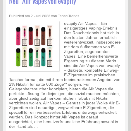
Neu – Aiir Vapes von evapify
Publiziert am
2. Juni 2023
von
Tabac-Trends
evapify Aiir Vapes – Ein
einzigartiges Vaping-Erlebnis
Das Raucherlebnis hat sich in
den letzten Jahren erheblich
weiterentwickelt, insbesondere
mit dem Aufkommen von E-
Zigaretten, sogenannten
Vapes. Eine bemerkenswerte
Ergänzung zu diesem Markt
sind die Aiir Vapes von evapify
– diskrete, kompakte Einweg-
E-Zigaretten im praktischen
Taschenformat, die mit ihrem beeindruckenden Angebot von
2% Nikotin für satte 600 Züge** sorgen. Für
Gelegenheitsraucher konzipiert, bieten die Aiir Vapes die
perfekte Lösung für diejenigen, die sozial rauchen möchten,
aber gleichzeitig auf herkömmlichen Tabak mit Nikotin
verzichten wollen. Aiir Vapes – Genuss in jeder Wolke Aiir E-
Zigaretten sind neuartige, wegwerfbare E-Zigaretten, die
speziell für ein verbessertes Erlebnis unterwegs entwickelt
wurden. Das Konzept hinter Aiir Vapes ist darauf
ausgerichtet, eine benutzerfreundliche Erfahrung sowohl in
der Hand als …