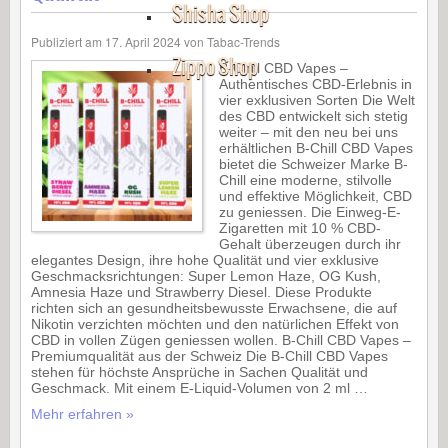
Shisha Shop
Publiziert am
17. April 2024
von
Tabac-Trends
Zippo Shop
B-Chill CBD Vapes –
Authentisches CBD-Erlebnis in
vier exklusiven Sorten Die Welt
des CBD entwickelt sich stetig
weiter – mit den neu bei uns
erhältlichen B-Chill CBD Vapes
bietet die Schweizer Marke B-
Chill eine moderne, stilvolle
und effektive Möglichkeit, CBD
zu geniessen. Die Einweg-E-
Zigaretten mit 10 % CBD-
Gehalt überzeugen durch ihr
elegantes Design, ihre hohe Qualität und vier exklusive
Geschmacksrichtungen: Super Lemon Haze, OG Kush,
Amnesia Haze und Strawberry Diesel. Diese Produkte
richten sich an gesundheitsbewusste Erwachsene, die auf
Nikotin verzichten möchten und den natürlichen Effekt von
CBD in vollen Zügen geniessen wollen. B-Chill CBD Vapes –
Premiumqualität aus der Schweiz Die B-Chill CBD Vapes
stehen für höchste Ansprüche in Sachen Qualität und
Geschmack. Mit einem E-Liquid-Volumen von 2 ml …
Mehr erfahren »