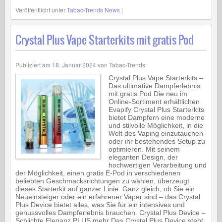
Veröffentlicht unter
Tabac-Trends News
|
Crystal Plus Vape Starterkits mit gratis Pod
Publiziert am
18. Januar 2024
von
Tabac-Trends
Crystal Plus Vape Starterkits –
Das ultimative Dampferlebnis
mit gratis Pod Die neu im
Online-Sortiment erhältlichen
Evapify Crystal Plus Starterkits
bietet Dampfern eine moderne
und stilvolle Möglichkeit, in die
Welt des Vaping einzutauchen
oder ihr bestehendes Setup zu
optimieren. Mit seinem
eleganten Design, der
hochwertigen Verarbeitung und
der Möglichkeit, einen gratis E-Pod in verschiedenen
beliebten Geschmacksrichtungen zu wählen, überzeugt
dieses Starterkit auf ganzer Linie. Ganz gleich, ob Sie ein
Neueinsteiger oder ein erfahrener Vaper sind – das Crystal
Plus Device bietet alles, was Sie für ein intensives und
genussvolles Dampferlebnis brauchen. Crystal Plus Device –
Schlichte Eleganz PLUS mehr Das Crystal Plus Device steht