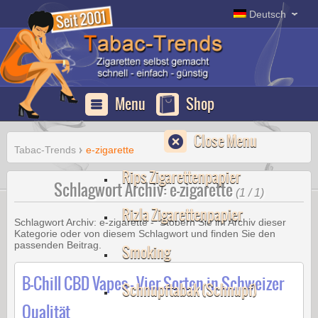
Erfurt
Deutsch
Apotheke
Deutschland
Menu
Shop
Close Menu
Tabac-Trends
e-zigarette
Rips Zigarettenpapier
Schlagwort Archiv: e-zigarette
(1 / 1)
Rizla Zigarettenpapier
Schlagwort Archiv:
e-zigarette
- Stöbern Sie im Archiv dieser
Kategorie oder von diesem Schlagwort und finden Sie den
passenden Beitrag.
Smoking
B-Chill CBD Vapes – Vier Sorten in Schweizer
Schnupftabak (Schnupf)
Qualität