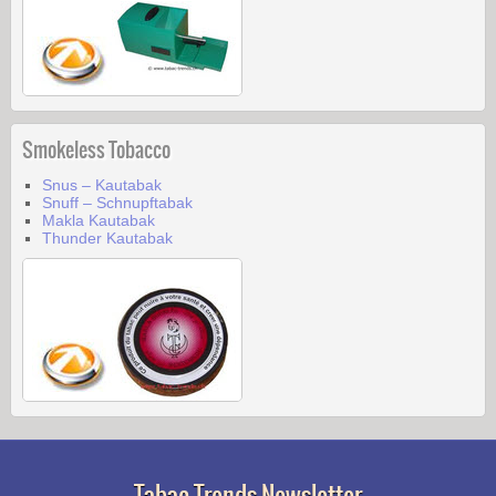
Smokeless Tobacco
Snus – Kautabak
Snuff – Schnupftabak
Makla Kautabak
Thunder Kautabak
Tabac-Trends Newsletter