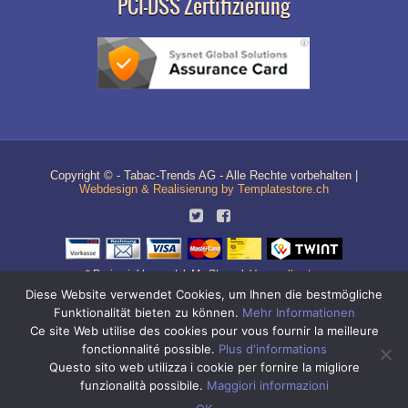
PCI-DSS Zertifizierung
Copyright © - Tabac-Trends AG - Alle Rechte vorbehalten |
Webdesign & Realisierung by Templatestore.ch
* Preise inkl. gesetzl. MwSt. zzgl.
Versandkosten
Diese Website verwendet Cookies, um Ihnen die bestmögliche
Quick-Link Navigation
Funktionalität bieten zu können.
Mehr Informationen
Zigaretten Shop
|
Zigi Shop
|
Tabak Shop
|
Grinder
|
Zigarettenhülsen
|
Online-Shop für Zigaretten Tabak / Zigi Tabak und Zigaretten Zubehör / Zigi
Ce site Web utilise des cookies pour vous fournir la meilleure
Zubehör
Aktivkohlefilter
fonctionnalité possible.
Plus d'informations
Questo sito web utilizza i cookie per fornire la migliore
funzionalità possibile.
Maggiori informazioni